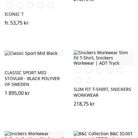
Athletic
Soft
Zinc
Cobalt
Flame
Grey
Heather
Lavender
(Solid)
Blue
ICONIC T
fr.
53,75 kr
Svart
Vit
Stålgrå
Marinblå
Khakigrö
CLASSIC SPORT MID
STÖVLAR - BLACK POLYVER
Gråmelerad
Chiliröd
OF SWEDEN
SLIM FIT T-SHIRT, SNICKERS
1 895,00 kr
WORKWEAR
218,75 kr