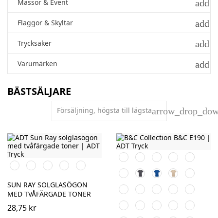
add
Mässor & Event
add
Flaggor & Skyltar
add
Trycksaker
add
Varumärken
BÄSTSÄLJARE
Försäljning, högsta till lägsta
arrow_drop_do
Orange
Black
White
Röd
Navy
Vit/Svart
Röd/Svart
Limegrön/Svart
Orange/Svart
Processblå/Svart
Sky
Dark
Royal
Sand
Burgundy
Blue
Grey
Blue
SUN RAY SOLGLASÖGON
Bottle
Chocolate
Gold
Natural
Kelly
MED TVÅFÄRGADE TONER
Green
Green
Brown
Navy
Apricot
Cobalt
Solar
28,75 kr
Blue
Blue
Yellow