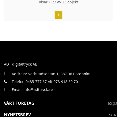
Visar 1-23 av 23 objekt
1
ADT digitaltryck AB
Address: Verkstadsgatan 1, 387 36 Borgholm
Telefon:0485-777 67 Alt 073-918 60 70
Email: info@adttryck.se
exp
VÅRT FÖRETAG
exp
NYHETSBREV