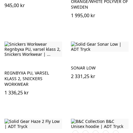
ORANGE/WHITE POLYVER OF
945,00 kr
SWEDEN
1 995,00 kr
SONAR LOW
REGNBYXA PU, VARSEL
2 331,25 kr
KLASS 2, SNICKERS
WORKWEAR
1 336,25 kr
Svart
Navy
Royal
Heather
Pumpkin