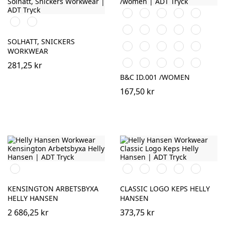
Orange
Black
White
Röd
Navy
Svart
Khaki
Royal
Sand
Light
Purple
Bottle
Blue
Blue
Green
SOLHATT, SNICKERS
Fuchsia
Heather
Kelly
Brown
Wine
WORKWEAR
Grey
Green
Anthracite
Atoll
Real
Chili
Pixel
281,25 kr
Green
Gold
Coral
B&C ID.001 /WOMEN
167,50 kr
990
990
590
991
780
440
BLACK
BLACK
NAVY
BLACK
SAND
OLIVE
NIGHT
KENSINGTON ARBETSBYXA
CLASSIC LOGO KEPS HELLY
HELLY HANSEN
HANSEN
2 686,25 kr
373,75 kr