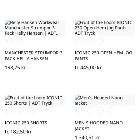
990
590
Black
Deep
Athletic
BLACK
NAVY
Navy
Heather
MANCHESTER STRUMPOR 3-
ICONIC 250 OPEN HEM JOG
PACK HELLY HANSEN
PANTS
198,75 kr
fr.
445,00 kr
Black
Deep
Athletic
Black
French
Iron
Dark
Navy
Heather
Navy
Grey
Olive
ICONIC 250 SHORTS
MEN´S HOODED NANO
JACKET
fr.
182,50 kr
1 340,51 kr