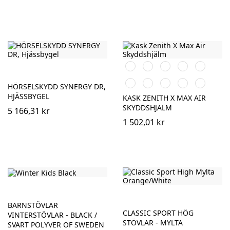
Orange
Svart
Vit
Röd
Blå
Grå
Gul
Antracit
Grön
Rosa
HÖRSELSKYDD SYNERGY DR,
HJÄSSBYGEL
KASK ZENITH X MAX AIR
SKYDDSHJÄLM
5 166,31 kr
1 502,01 kr
BARNSTÖVLAR
CLASSIC SPORT HÖG
VINTERSTÖVLAR - BLACK /
STÖVLAR - MYLTA
SVART POLYVER OF SWEDEN