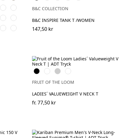
Blue
Blue
Grey
Red
ral
Fuchsia
Yellow
B&C COLLECTION
e
Classic
Brick
B&C INSPIRE TANK T /WOMEN
Olive
Red
o
Retro
Vintage
147,50 kr
her
Heather
Heather
l
Green
Red
Black
White
Heather
Deep
Grey
Navy
FRUIT OF THE LOOM
LADIES´ VALUEWEIGHT V NECK T
fr.
77,50 kr