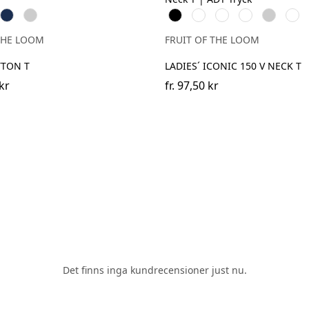
e
Navy
Heather
Black
White
Red
Fuchsia
Heather
Dee
Grey
Grey
Navy
THE LOOM
FRUIT OF THE LOOM
TTON T
LADIES´ ICONIC 150 V NECK T
kr
fr.
97,50 kr
Det finns inga kundrecensioner just nu.