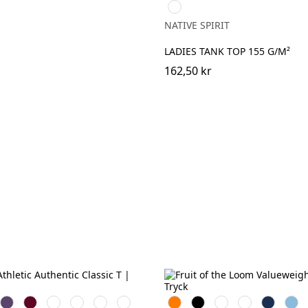
Pearl
Rose
NATIVE SPIRIT
LADIES TANK TOP 155 G/M²
162,50 kr
e
Purple
Burgundy
French
Bright
Bottle
Classic
Orange
Black
White
Red
Navy
Sky