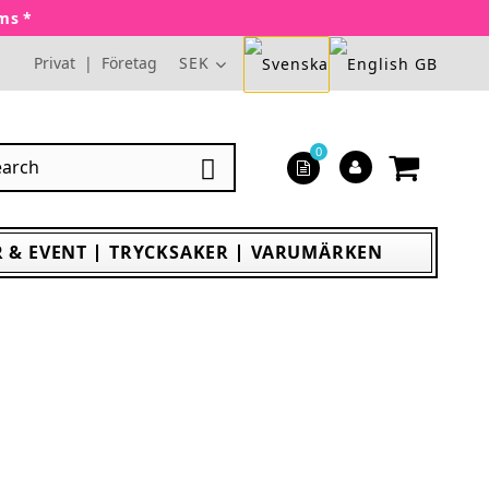
oms *
Privat
|
Företag
SEK
0

 & EVENT
TRYCKSAKER
VARUMÄRKEN