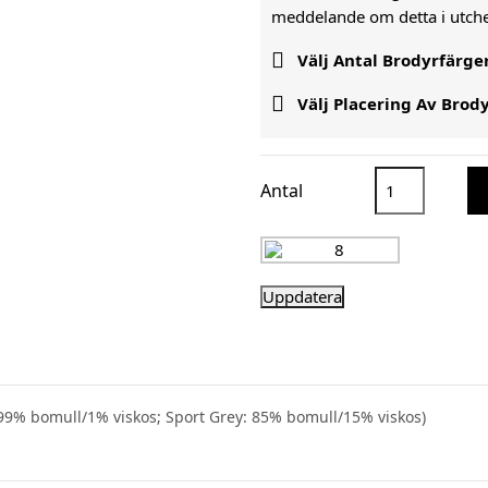
meddelande om detta i utc

Välj Antal Brodyrfärge

Välj Placering Av Brod
Antal
99% bomull/1% viskos; Sport Grey: 85% bomull/15% viskos)