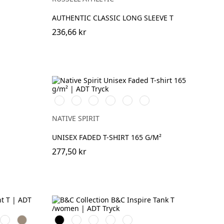
AUTHENTIC CLASSIC LONG SLEEVE T
236,66 kr
Washed
Washed
Washed
Washed
Washed
Washed
Organic
Navy
Petal
Coal
Mineral
Paprika
Khaki
Blue
Rose
Grey
Grey
NATIVE SPIRIT
UNISEX FADED T-SHIRT 165 G/M²
277,50 kr
Royal
Khaki
Black
White
Cobalt
Sport
Fire