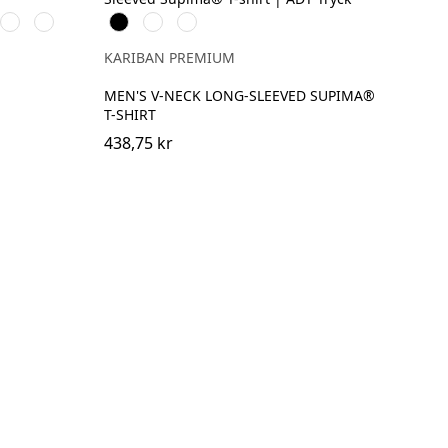
p
Powder
Soft
Svart
Vit
Deep
Rose
Lavender
Navy
KARIBAN PREMIUM
MEN'S V-NECK LONG-SLEEVED SUPIMA®
T-SHIRT
438,75 kr