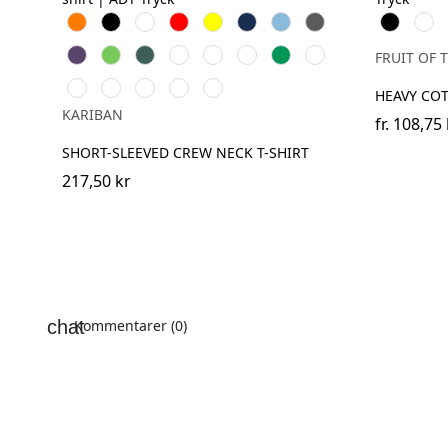
Orange
Svart
Vit
Röd
Gul
Navy
Sky
Dark
Black
Whit
Blue
Grey
Purple
Lime
Forest
Ash
Chocolate
Fuchsia
Kelly
Dark
FRUIT OF 
Green
grey
Green
Khaki
Oxford
Light
Wine
Light
Tropical
HEAVY CO
Grey
Royal
Sand
Blue
KARIBAN
Blue
fr.
108,75 
SHORT-SLEEVED CREW NECK T-SHIRT
217,50 kr
Kommentarer (0)