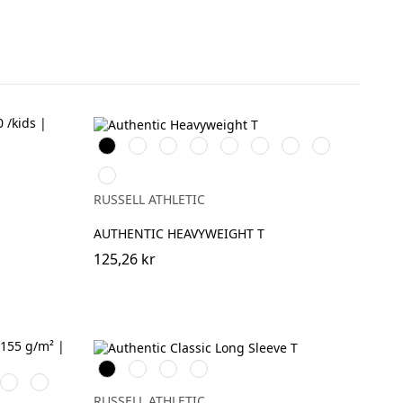
Black
White
French
Bright
Classic
Tan
Convoy
Sport
e
Navy
Royal
Red
Grey
Heather
n
Petrol
(Solid)
Blue
RUSSELL ATHLETIC
AUTHENTIC HEAVYWEIGHT T
125,26 kr
Black
White
French
Convoy
ral
Jade
Petal
Navy
Grey
Green
Rose
(Solid)
RUSSELL ATHLETIC