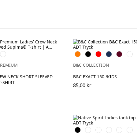
Deep
Orange
Svart
Röd
Navy
Burgundy
Bottl
Navy
Gree
PREMIUM
B&C COLLECTION
REW NECK SHORT-SLEEVED
B&C EXACT 150 /KIDS
-SHIRT
85,00 kr
Svart
Vit
Organic
Wet
Navy
Mine
Khaki
Sand
Blue
Grey