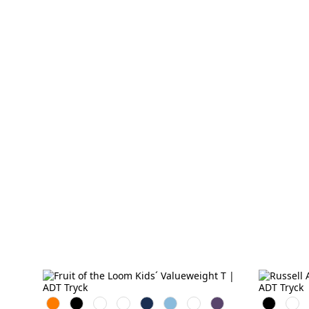
Orange
Black
White
Red
Navy
Sky
Royal
Purple
Black
Whit