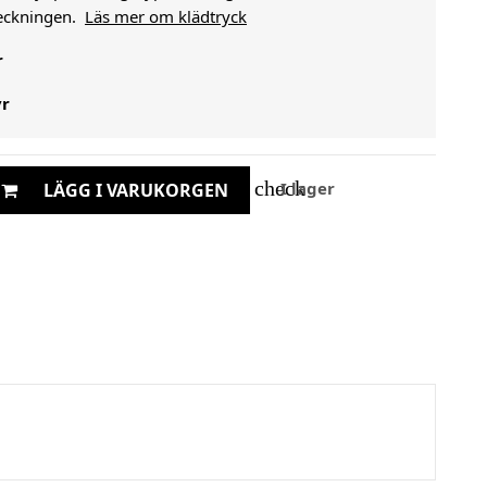
heckningen.
Läs mer om klädtryck
r
yr
check
I lager
LÄGG I VARUKORGEN