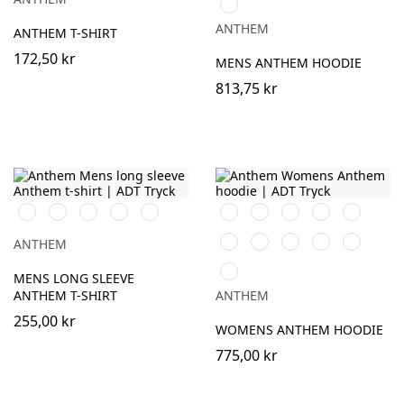
Teal
ANTHEM
ANTHEM T-SHIRT
172,50 kr
MENS ANTHEM HOODIE
813,75 kr
Svart
Vit
Navy
Charcoal
Grey
Svart
Vit
Röd
Navy
Pink
Marl
Purple
Burgundy
Royal
Oxford
Charcoal
ANTHEM
Navy
Grey
MENS LONG SLEEVE
Marl
ANTHEM T-SHIRT
ANTHEM
255,00 kr
WOMENS ANTHEM HOODIE
775,00 kr