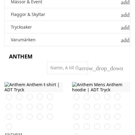
add
Mässor & Event
add
Flaggor & Skyltar
add
Trycksaker
add
Varumärken
ANTHEM
Namn, A till Ö
arrow_drop_down
Svart
Vit
Röd
Gul
Navy
Orange
Svart
Vit
Röd
Gul
Light
Purple
Forest
Burgundy
Royal
Navy
Pink
Khaki
Light
Purple
Blue
Green
Blue
Kelly
Charcoal
Hot
Blue
Grey
Forest
Ash
Burgundy
Desert
Royal
Green
Pink
Sapphire
Marl
Green
grey
Sand
Black
Oxford
Lavender
Charcoal
Grey
Eco
Marl
Navy
Marl
Raw
ANTHEM