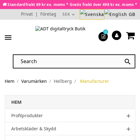
🚚 Standardfrakt 69 kr ex. moms * Gratis frakt över 498 kr ex. moms *
Privat
|
Företag
SEK
0
menu

Hem
Varumärken
Hellberg
Manufacturer
HEM
Profilprodukter
add
Arbetskläder & Skydd
add