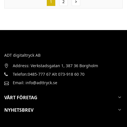
1
2
chevron_right
ADT digitaltryck AB
Address: Verkstadsgatan 1, 387 36 Borgholm
Telefon:0485-777 67 Alt 073-918 60 70
Email: info@adttryck.se
VÅRT FÖRETAG
expand_more
NYHETSBREV
expand_more