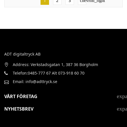
1
2
3
chevron_right
ADT digitaltryck AB
Address: Verkstadsgatan 1, 387 36 Borgholm
Telefon:0485-777 67 Alt 073-918 60 70
Email: info@adttryck.se
exp
VÅRT FÖRETAG
exp
NYHETSBREV