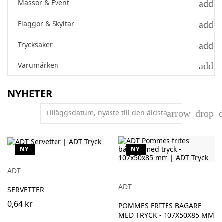
add
Mässor & Event
add
Flaggor & Skyltar
add
Trycksaker
add
Varumärken
NYHETER
Tilläggsdatum, nyaste till den äldsta
arrow_drop_
NY
NY
ADT
ADT
SERVETTER
0,64 kr
POMMES FRITES BÄGARE
MED TRYCK - 107X50X85 MM