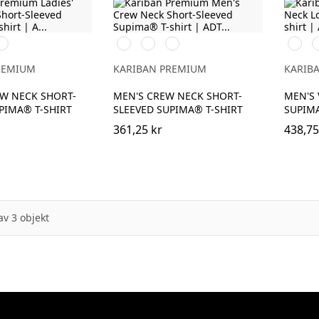
Deep
Svart
Vit
Deep
Svart
V
Navy
Navy
REMIUM
KARIBAN PREMIUM
KARIB
EW NECK SHORT-
MEN'S CREW NECK SHORT-
MEN'S 
PIMA® T-SHIRT
SLEEVED SUPIMA® T-SHIRT
SUPIMA
361,25 kr
438,75
av 3 objekt