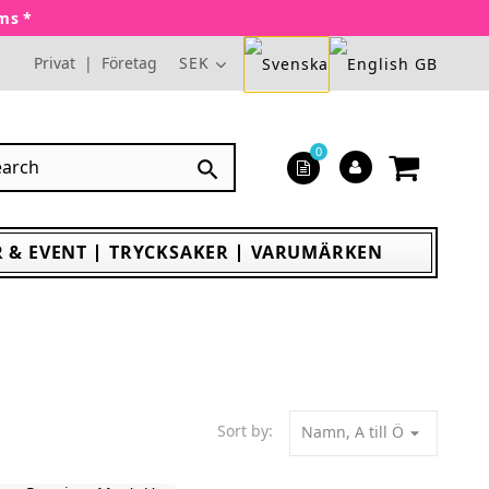
oms *
Privat
|
Företag
SEK
0

 & EVENT
TRYCKSAKER
VARUMÄRKEN
Sort by:
Namn, A till Ö
arrow_drop_down