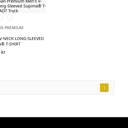
it
Deep
Navy
AN PREMIUM
V-NECK LONG-SLEEVED
® T-SHIRT
 kr
1