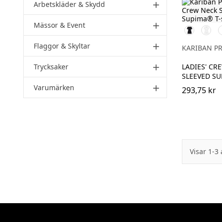
Arbetskläder & Skydd
add
Mässor & Event
add
Svart
Vit
Flaggor & Skyltar
add
KARIBAN P
Trycksaker
LADIES' CR
add
SLEEVED SU
Varumärken
add
293,75 kr
Visar 1-3 