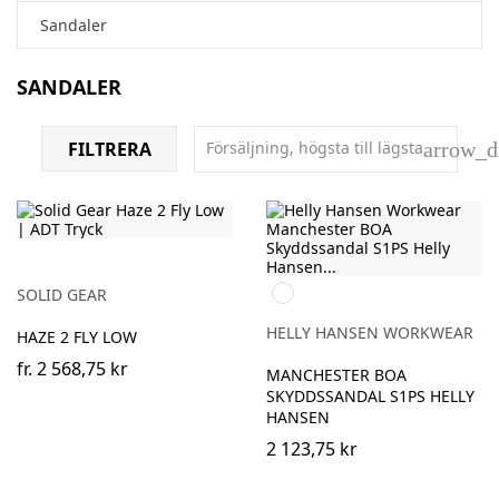
Sandaler
SANDALER
FILTRERA
Försäljning, högsta till lägsta
arrow_
930
SOLID GEAR
BLACK/GREY
HELLY HANSEN WORKWEAR
HAZE 2 FLY LOW
fr.
2 568,75 kr
MANCHESTER BOA
SKYDDSSANDAL S1PS HELLY
HANSEN
2 123,75 kr