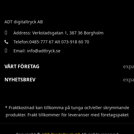
ADT digitaltryck AB
Address: Verkstadsgatan 1, 387 36 Borgholm
Telefon:0485-777 67 Alt 073-918 60 70
Email: info@adttryck.se
exp
VÅRT FÖRETAG
exp
NYHETSBREV
* Fraktkostnad kan tillkomma på tunga och/eller skrymmande
produkter. Frakt tillkommer för leveranser med företagspaket