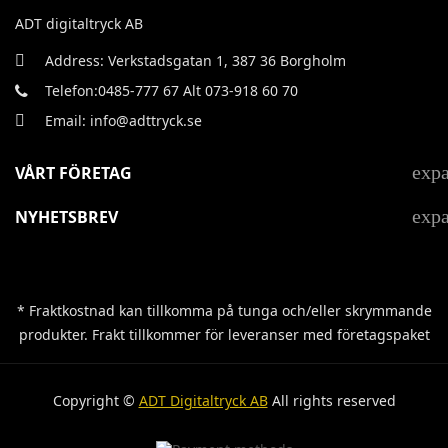
ADT digitaltryck AB
Address: Verkstadsgatan 1, 387 36 Borgholm
Telefon:0485-777 67 Alt 073-918 60 70
Email: info@adttryck.se
exp
VÅRT FÖRETAG
exp
NYHETSBREV
* Fraktkostnad kan tillkomma på tunga och/eller skrymmande
produkter. Frakt tillkommer för leveranser med företagspaket
Copyright ©
ADT Digitaltryck AB
All rights reserved