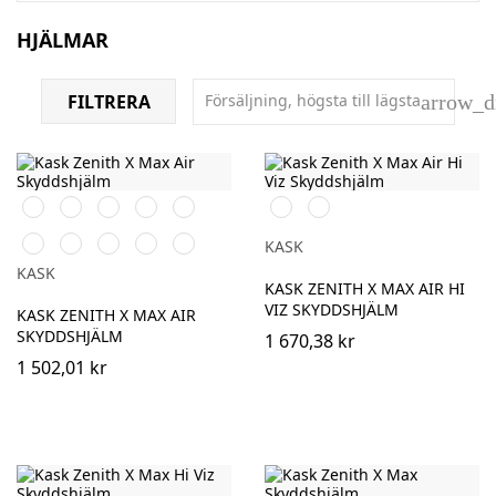
HJÄLMAR
FILTRERA
Försäljning, högsta till lägsta
arrow_
Orange
Svart
Vit
Röd
Blå
Vit
Gul
Grå
Gul
Antracit
Grön
Rosa
KASK
KASK
KASK ZENITH X MAX AIR HI
VIZ SKYDDSHJÄLM
KASK ZENITH X MAX AIR
SKYDDSHJÄLM
1 670,38 kr
1 502,01 kr