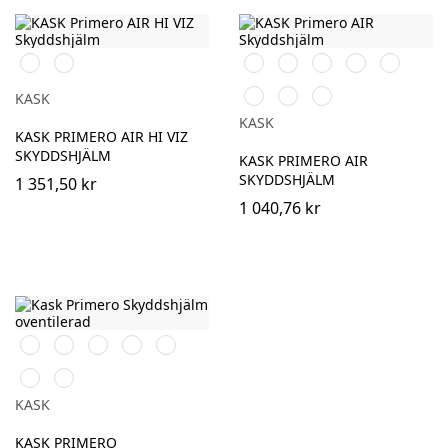
Vit
Gul
Orange
Svart
Vit
Röd
Blå
Gul
Grön
Ljusblå
KASK
KASK
KASK PRIMERO AIR HI VIZ
SKYDDSHJÄLM
KASK PRIMERO AIR
SKYDDSHJÄLM
1 351,50 kr
1 040,76 kr
Orange
Svart
Vit
Röd
Blå
Gul
Grön
KASK
KASK PRIMERO