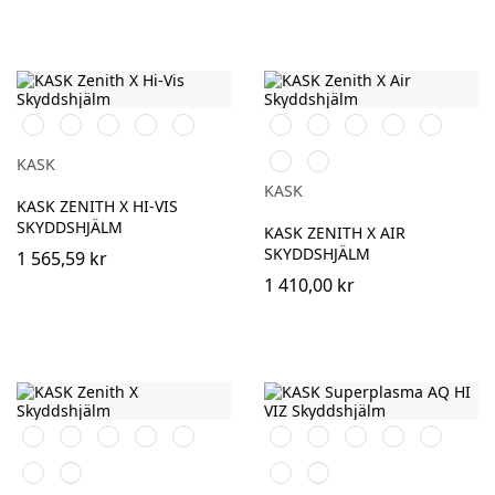
Vit
Röd
Blå
Gul
Grön
Orange
Svart
Vit
Röd
Blå
Gul
Grön
KASK
KASK
KASK ZENITH X HI-VIS
SKYDDSHJÄLM
KASK ZENITH X AIR
SKYDDSHJÄLM
1 565,59 kr
1 410,00 kr
Orange
Svart
Vit
Röd
Blå
Orange
Svart
Vit
Röd
Blå
Gul
Grön
Gul
Vit\Grön