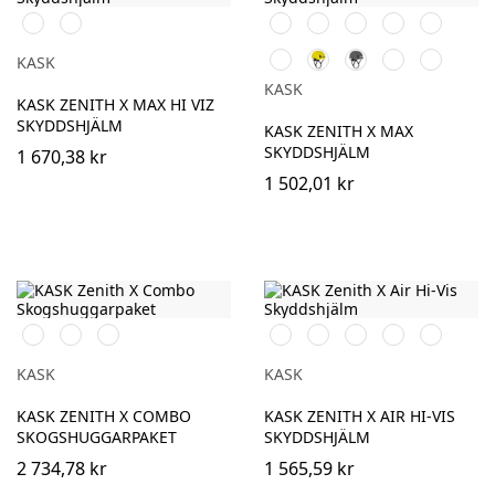
Vit
Gul
Orange
Svart
Vit
Röd
Blå
Grå
Gul
Antracit
Grön
Rosa
KASK
KASK
KASK ZENITH X MAX HI VIZ
SKYDDSHJÄLM
KASK ZENITH X MAX
SKYDDSHJÄLM
1 670,38 kr
1 502,01 kr
Orange
Svart
HvGul
Vit
Röd
Blå
Gul
Grön
KASK
KASK
KASK ZENITH X COMBO
KASK ZENITH X AIR HI-VIS
SKOGSHUGGARPAKET
SKYDDSHJÄLM
2 734,78 kr
1 565,59 kr