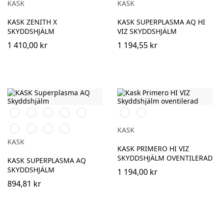
KASK
KASK
KASK ZENITH X
KASK SUPERPLASMA AQ HI
SKYDDSHJÄLM
VIZ SKYDDSHJÄLM
1 410,00 kr
1 194,55 kr
Orange
Svart
Vit
Röd
Blå
Vit
Gul
Gul
Grön
Mörkgrön
Ljusblå
KASK
KASK
KASK PRIMERO HI VIZ
SKYDDSHJÄLM OVENTILERAD
KASK SUPERPLASMA AQ
SKYDDSHJÄLM
1 194,00 kr
894,81 kr