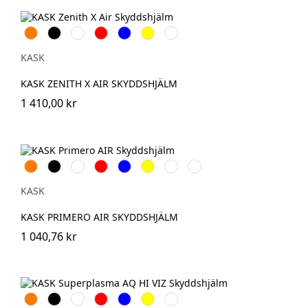
Orange
Svart
Vit
Röd
Blå
Gul
Grön
KASK
KASK ZENITH X AIR SKYDDSHJÄLM
1 410,00 kr
Orange
Svart
Vit
Röd
Blå
Gul
Grön
Ljusblå
KASK
KASK PRIMERO AIR SKYDDSHJÄLM
1 040,76 kr
Orange
Svart
Vit
Röd
Blå
Gul
Vit\Grön