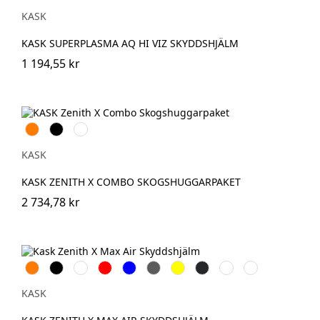
KASK
KASK SUPERPLASMA AQ HI VIZ SKYDDSHJÄLM
1 194,55 kr
Orange
Svart
HvGul
KASK
KASK ZENITH X COMBO SKOGSHUGGARPAKET
2 734,78 kr
Orange
Svart
Vit
Röd
Blå
Grå
Gul
Antracit
Grön
Rosa
KASK