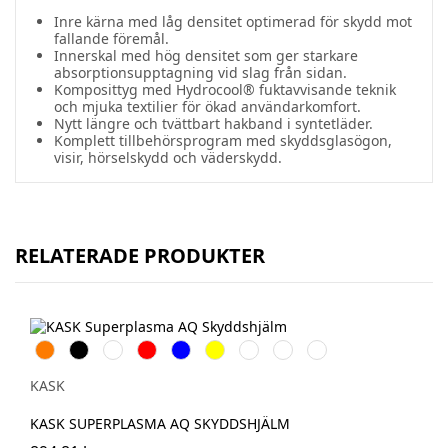
Inre kärna med låg densitet optimerad för skydd mot
fallande föremål.
Innerskal med hög densitet som ger starkare
absorptionsupptagning vid slag från sidan.
Komposittyg med Hydrocool® fuktavvisande teknik
och mjuka textilier för ökad användarkomfort.
Nytt längre och tvättbart hakband i syntetläder.
Komplett tillbehörsprogram med skyddsglasögon,
visir, hörselskydd och väderskydd.
RELATERADE PRODUKTER
Orange
Svart
Vit
Röd
Blå
Gul
Grön
Mörkgrön
Ljusblå
KASK
KASK SUPERPLASMA AQ SKYDDSHJÄLM