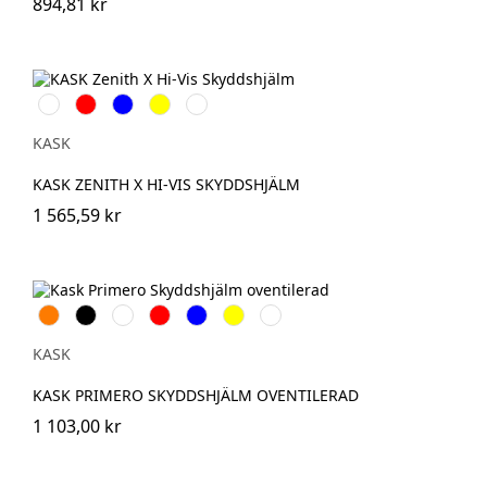
894,81 kr
Vit
Röd
Blå
Gul
Grön
KASK
KASK ZENITH X HI-VIS SKYDDSHJÄLM
1 565,59 kr
Orange
Svart
Vit
Röd
Blå
Gul
Grön
KASK
KASK PRIMERO SKYDDSHJÄLM OVENTILERAD
1 103,00 kr