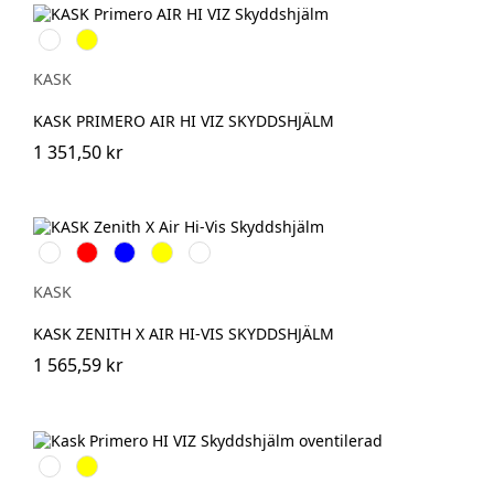
Vit
Gul
KASK
KASK PRIMERO AIR HI VIZ SKYDDSHJÄLM
1 351,50 kr
Vit
Röd
Blå
Gul
Grön
KASK
KASK ZENITH X AIR HI-VIS SKYDDSHJÄLM
1 565,59 kr
Vit
Gul