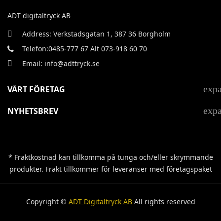
ADT digitaltryck AB
Address: Verkstadsgatan 1, 387 36 Borgholm
Telefon:0485-777 67 Alt 073-918 60 70
Email: info@adttryck.se
exp
VÅRT FÖRETAG
exp
NYHETSBREV
* Fraktkostnad kan tillkomma på tunga och/eller skrymmande
produkter. Frakt tillkommer för leveranser med företagspaket
Copyright ©
ADT Digitaltryck AB
All rights reserved