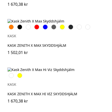
1 670,38 kr
Orange
Svart
Vit
Röd
Blå
Grå
Gul
Antracit
Grön
Rosa
KASK
KASK ZENITH X MAX SKYDDSHJÄLM
1 502,01 kr
Vit
Gul
KASK
KASK ZENITH X MAX HI VIZ SKYDDSHJÄLM
1 670,38 kr