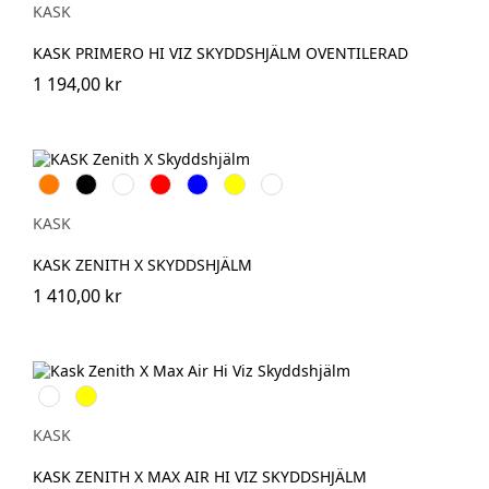
KASK
KASK PRIMERO HI VIZ SKYDDSHJÄLM OVENTILERAD
1 194,00 kr
Orange
Svart
Vit
Röd
Blå
Gul
Grön
KASK
KASK ZENITH X SKYDDSHJÄLM
1 410,00 kr
Vit
Gul
KASK
KASK ZENITH X MAX AIR HI VIZ SKYDDSHJÄLM