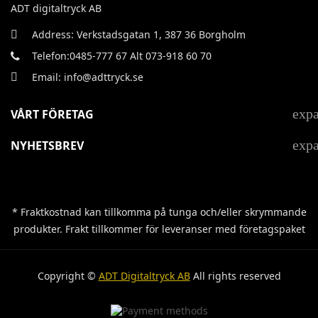
ADT digitaltryck AB
Address: Verkstadsgatan 1, 387 36 Borgholm
Telefon:0485-777 67 Alt 073-918 60 70
Email: info@adttryck.se
exp
VÅRT FÖRETAG
exp
NYHETSBREV
* Fraktkostnad kan tillkomma på tunga och/eller skrymmande
produkter. Frakt tillkommer för leveranser med företagspaket
Copyright ©
ADT Digitaltryck AB
All rights reserved