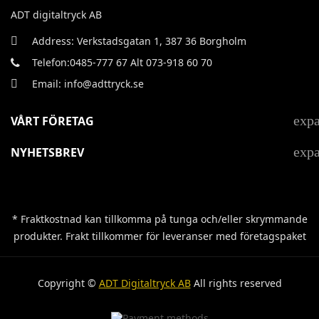
ADT digitaltryck AB
Address: Verkstadsgatan 1, 387 36 Borgholm
Telefon:0485-777 67 Alt 073-918 60 70
Email: info@adttryck.se
exp
VÅRT FÖRETAG
exp
NYHETSBREV
* Fraktkostnad kan tillkomma på tunga och/eller skrymmande
produkter. Frakt tillkommer för leveranser med företagspaket
Copyright ©
ADT Digitaltryck AB
All rights reserved