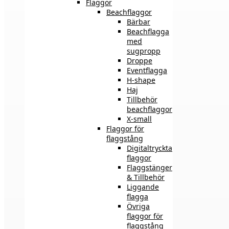
Flaggor
Beachflaggor
Bärbar
Beachflagga
med
sugpropp
Droppe
Eventflagga
H-shape
Haj
Tillbehör
beachflaggor
X-small
Flaggor för
flaggstång
Digitaltryckta
flaggor
Flaggstänger
& Tillbehör
Liggande
flagga
Övriga
flaggor för
flaggstång