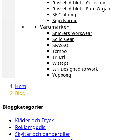
Russell Athletic Collection
Russell Athletic Pure Organic
SF Clothing
Sign Nordic
Varumärken
Snickers Workwear
Solid Gear
SPASSO
Tombo
Tri Dri
W.steps
WK Designed to Work
Yupoong
Hem
Blog
Bloggkategorier
Kläder och Tryck
Reklamgodis
Skyltar och banderoller