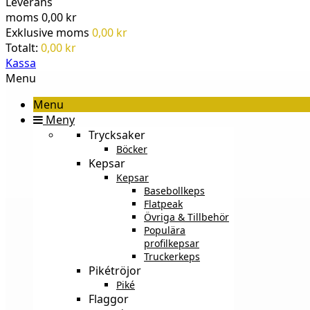
Leverans
moms
0,00 kr
Exklusive moms
0,00 kr
Totalt:
0,00 kr
Kassa
Menu
Menu
Meny
Trycksaker
Böcker
Kepsar
Kepsar
Basebollkeps
Flatpeak
Övriga & Tillbehör
Populära
profilkepsar
Truckerkeps
Pikétröjor
Piké
Flaggor