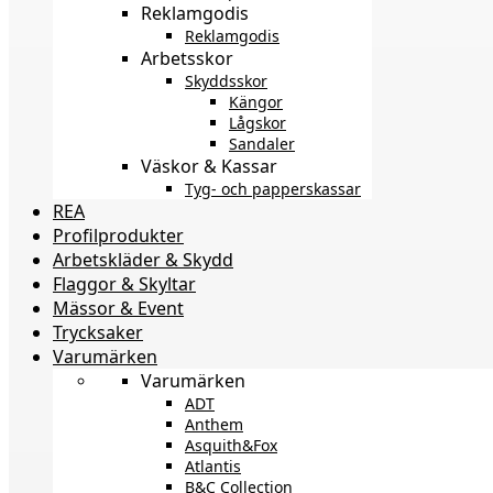
Reklamgodis
Reklamgodis
Arbetsskor
Skyddsskor
Kängor
Lågskor
Sandaler
Väskor & Kassar
Tyg- och papperskassar
REA
Profilprodukter
Arbetskläder & Skydd
Flaggor & Skyltar
Mässor & Event
Trycksaker
Varumärken
Varumärken
ADT
Anthem
Asquith&Fox
Atlantis
B&C Collection