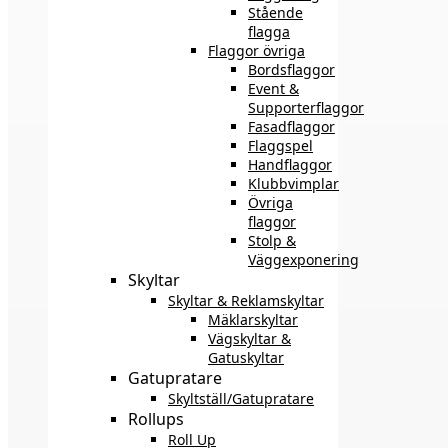
Stående
flagga
Flaggor övriga
Bordsflaggor
Event &
Supporterflaggor
Fasadflaggor
Flaggspel
Handflaggor
Klubbvimplar
Övriga
flaggor
Stolp &
Väggexponering
Skyltar
Skyltar & Reklamskyltar
Mäklarskyltar
Vägskyltar &
Gatuskyltar
Gatupratare
Skyltställ/Gatupratare
Rollups
Roll Up