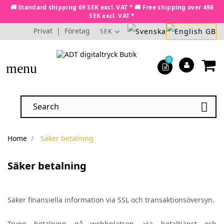
🚚 Standard shipping 69 SEK excl. VAT * 🚚 Free shipping over 498
SEK excl. VAT *
Privat
|
Företag
SEK
0
menu

Home
Säker betalning
Säker betalning
Säker finansiella information via SSL och transaktionsöversyn.
Trygg betalning på webbplatsen, via betaltjänst och