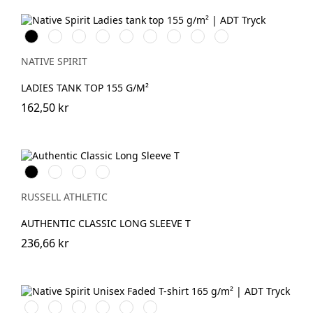
Svart
Vit
Organic
Wet
Navy
Mineral
Jade
Petal
Pearl
Khaki
Sand
Blue
Grey
Green
Rose
Rose
NATIVE SPIRIT
LADIES TANK TOP 155 G/M²
162,50 kr
Black
White
French
Convoy
Navy
Grey
(Solid)
RUSSELL ATHLETIC
AUTHENTIC CLASSIC LONG SLEEVE T
236,66 kr
Washed
Washed
Washed
Washed
Washed
Washed