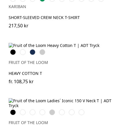
grey
Green
Khaki
Grey
Royal
Sand
Blue
KARIBAN
Blue
SHORT-SLEEVED CREW NECK T-SHIRT
217,50 kr
Black
White
Navy
Heather
Grey
FRUIT OF THE LOOM
HEAVY COTTON T
fr.
108,75 kr
Black
White
Red
Fuchsia
Heather
Deep
Powder
Soft
Grey
Navy
Rose
Lavender
FRUIT OF THE LOOM