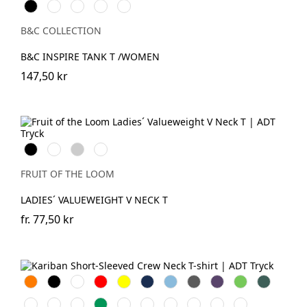
Black
White
Cobalt
Sport
Fire
Blue
Grey
Red
B&C COLLECTION
B&C INSPIRE TANK T /WOMEN
147,50 kr
Black
White
Heather
Deep
Grey
Navy
FRUIT OF THE LOOM
LADIES´ VALUEWEIGHT V NECK T
fr.
77,50 kr
Orange
Svart
Vit
Röd
Gul
Navy
Sky
Dark
Purple
Lime
Forest
Blue
Grey
Green
Ash
Chocolate
Fuchsia
Kelly
Dark
Oxford
Light
Wine
Light
Tropical