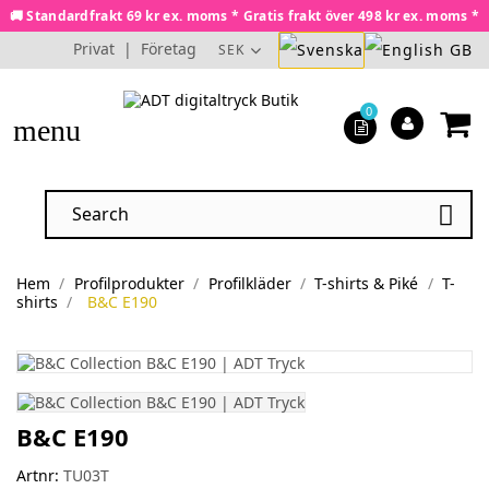
🚚 Standardfrakt 69 kr ex. moms * Gratis frakt över 498 kr ex. moms *
Privat
|
Företag
SEK
0
menu

Hem
Profilprodukter
Profilkläder
T-shirts & Piké
T-
shirts
B&C E190
B&C E190
Artnr:
TU03T