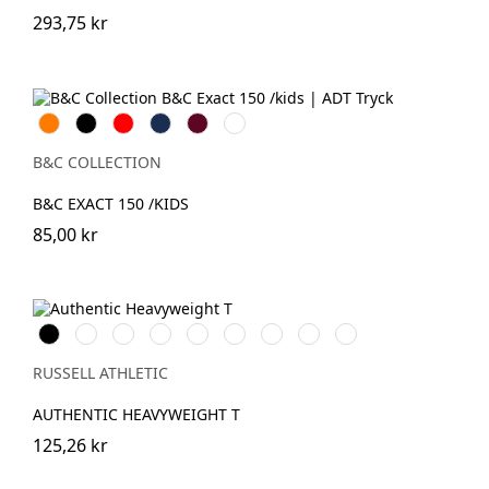
293,75 kr
Orange
Svart
Röd
Navy
Burgundy
Bottle
Green
B&C COLLECTION
B&C EXACT 150 /KIDS
85,00 kr
Black
White
French
Bright
Classic
Tan
Convoy
Sport
Petrol
Navy
Royal
Red
Grey
Heather
Blue
(Solid)
RUSSELL ATHLETIC
AUTHENTIC HEAVYWEIGHT T
125,26 kr