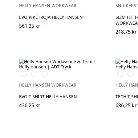
MELANGE
HELLY HANSEN WORKWEAR
SNICKERS
EVO PIKÉTRÖJA HELLY HANSEN
SLIM FIT 
WORKWEA
561,25 kr
218,75 kr
591
991
932
591
991
NAVY
BLACK
GREY
NAVY
BLAC
MELANGE
HELLY HANSEN WORKWEAR
HELLY HA
EVO T-SHIRT HELLY HANSEN
TECH T-SH
436,25 kr
686,25 kr