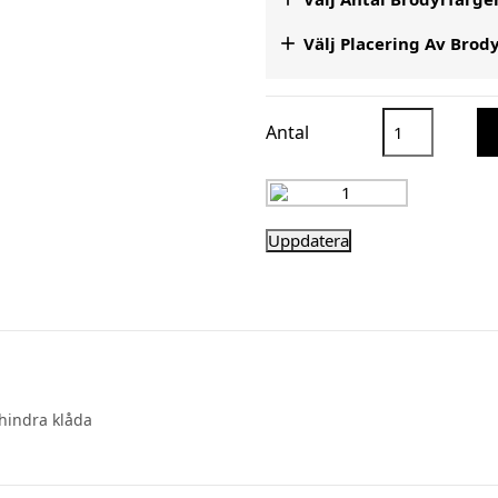

Välj Placering Av Brod
Antal
rhindra klåda