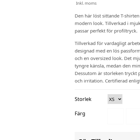
Inkl. moms
Den här löst sittande T-shirte
modern look. Tillverkad i mjuk
passar perfekt för profiltryck.
Tillverkad för vardagligt arbe
designad med en lös passform 
och en oversized look. Det mj
tyngre känsla, medan den minim
Dessutom är storleken tryckt p
och irritation. Certifierad en
Storlek
Färg