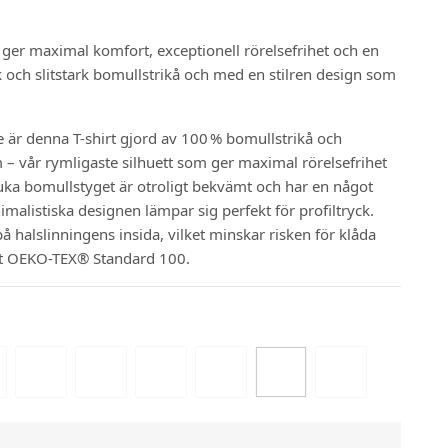
n ger maximal komfort, exceptionell rörelsefrihet och en
 och slitstark bomullstrikå och med en stilren design som
te är denna T-shirt gjord av 100 % bomullstrikå och
– vår rymligaste silhuett som ger maximal rörelsefrihet
uka bomullstyget är otroligt bekvämt och har en något
alistiska designen lämpar sig perfekt för profiltryck.
å halslinningens insida, vilket minskar risken för klåda
ligt OEKO-TEX® Standard 100.