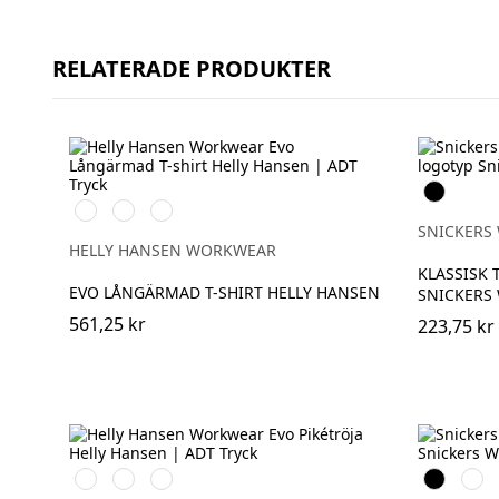
RELATERADE PRODUKTER
Svart
591
991
932
NAVY
BLACK
GREY
SNICKERS
MELANGE
HELLY HANSEN WORKWEAR
KLASSISK 
EVO LÅNGÄRMAD T-SHIRT HELLY HANSEN
SNICKERS
561,25 kr
223,75 kr
591
991
932
Svart
Mari
NAVY
BLACK
GREY