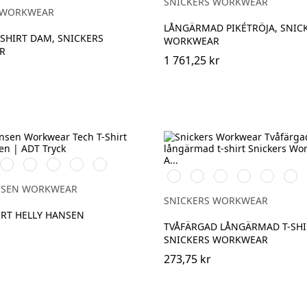
SNICKERS WORKWEAR
 WORKWEAR
LÅNGÄRMAD PIKÉTRÖJA, SNIC
T-SHIRT DAM, SNICKERS
WORKWEAR
R
1 761,25 kr
901
951
450
558
Mid
K
WHITE
EBONY
DARKEST
STONE
Grey
Vit/Svart
Stålgrå/Svart
Svart/Stålgrå
Svart/Neongul
Chiliröd/S
Mari
SPRUCE
BLUE
NSEN WORKWEAR
SNICKERS WORKWEAR
IRT HELLY HANSEN
TVÅFÄRGAD LÅNGÄRMAD T-SHI
SNICKERS WORKWEAR
273,75 kr