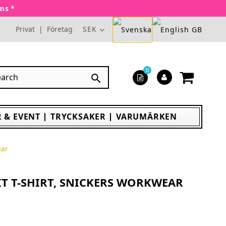
oms *
Privat
|
Företag
SEK
0

 & EVENT
TRYCKSAKER
VARUMÄRKEN
ear
IT T-SHIRT, SNICKERS WORKWEAR