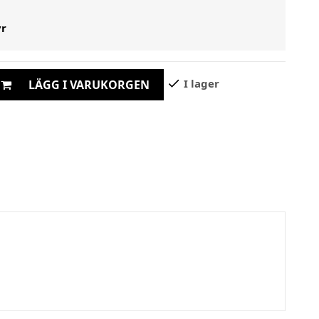
yr
check
I lager
LÄGG I VARUKORGEN