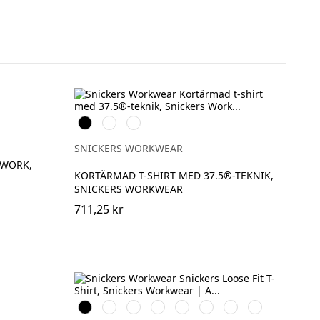
Svart
Warm
Djupblå
Orange
SNICKERS WORKWEAR
TWORK,
KORTÄRMAD T-SHIRT MED 37.5®-TEKNIK,
SNICKERS WORKWEAR
711,25 kr
Svart
Vit
Stålgrå
Grå
Marinblå
Khakigrön
Ljusbrun
Stenblå
melerad