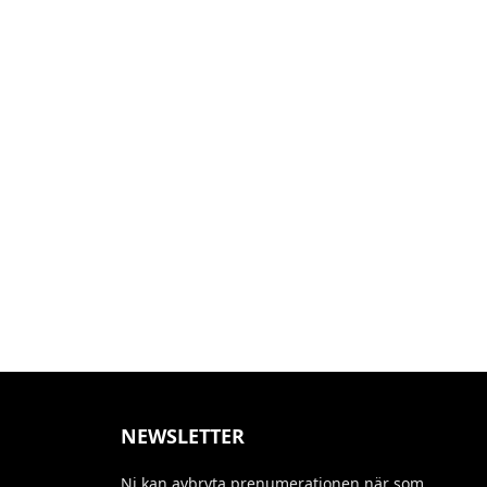
NEWSLETTER
Ni kan avbryta prenumerationen när som