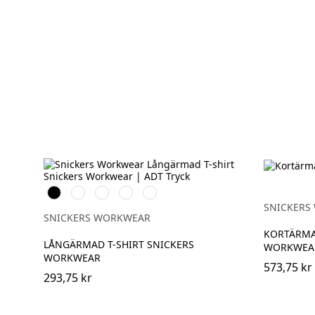
Svart
Vit
Stålgrå
Grå
Marinblå
melerad
SNICKERS
SNICKERS WORKWEAR
KORTÄRMAD
LÅNGÄRMAD T-SHIRT SNICKERS
WORKWEA
WORKWEAR
573,75 kr
293,75 kr