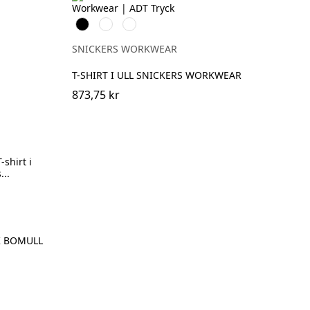
Svart
Grå
Khakigrön
melerad
SNICKERS WORKWEAR
T-SHIRT I ULL SNICKERS WORKWEAR
873,75 kr
SK BOMULL