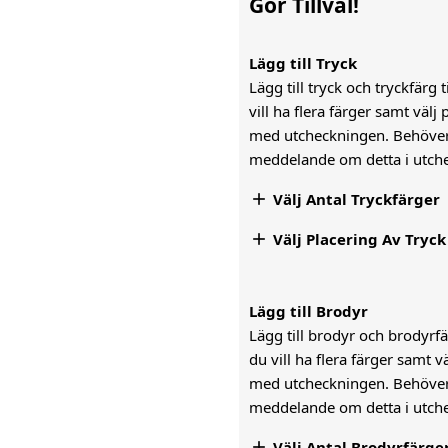
Gör Tillval!
Lägg till Tryck
Lägg till tryck och tryckfärg 
vill ha flera färger samt väl
med utcheckningen. Behöver n
meddelande om detta i utch

Välj Antal Tryckfärger

Välj Placering Av Tryck
Lägg till Brodyr
Lägg till brodyr och brodyrfär
du vill ha flera färger samt 
med utcheckningen. Behöver n
meddelande om detta i utc

Välj Antal Brodyrfärge