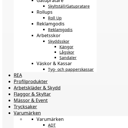
Gatupratare
Skyltställ/Gatupratare
Rollups
Roll Up
Reklamgodis
Reklamgodis
Arbetsskor
Skyddsskor
Kängor
Lågskor
Sandaler
Väskor & Kassar
Tyg- och papperskassar
REA
Profilprodukter
Arbetskläder & Skydd
Flaggor & Skyltar
Mässor & Event
Trycksaker
Varumärken
Varumärken
ADT