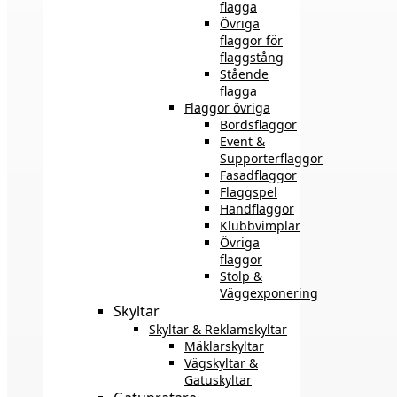
flagga
Övriga
flaggor för
flaggstång
Stående
flagga
Flaggor övriga
Bordsflaggor
Event &
Supporterflaggor
Fasadflaggor
Flaggspel
Handflaggor
Klubbvimplar
Övriga
flaggor
Stolp &
Väggexponering
Skyltar
Skyltar & Reklamskyltar
Mäklarskyltar
Vägskyltar &
Gatuskyltar