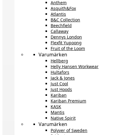
Anthem
Asquith&Fox
Atlantis
B&C Collection
Beechfield
Callaway
Dennys London
Flexfit Yupoong
Fruit of the Loom
Varumärken
Hellberg
Helly Hansen Workwear
Hultafors
Jack & Jones
Just Cool
Just Hoods
Kariban
Kariban Premium
KASK
Mantis
Native Spirit
Varumärken
Polyver of Sweden