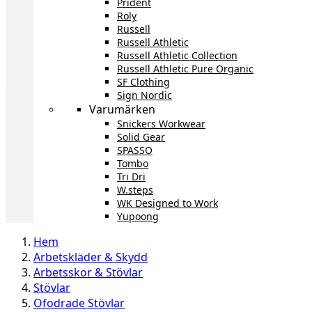
Prident
Roly
Russell
Russell Athletic
Russell Athletic Collection
Russell Athletic Pure Organic
SF Clothing
Sign Nordic
Varumärken
Snickers Workwear
Solid Gear
SPASSO
Tombo
Tri Dri
W.steps
WK Designed to Work
Yupoong
Hem
Arbetskläder & Skydd
Arbetsskor & Stövlar
Stövlar
Ofodrade Stövlar