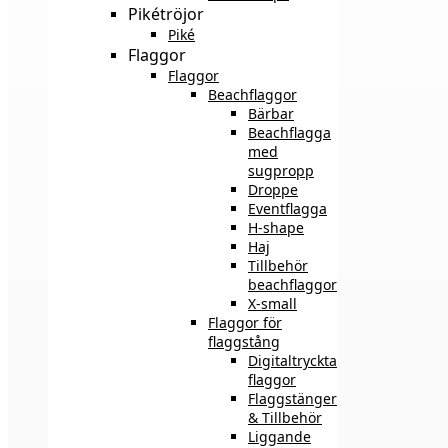
Pikétröjor
Piké
Flaggor
Flaggor
Beachflaggor
Bärbar
Beachflagga
med
sugpropp
Droppe
Eventflagga
H-shape
Haj
Tillbehör
beachflaggor
X-small
Flaggor för
flaggstång
Digitaltryckta
flaggor
Flaggstänger
& Tillbehör
Liggande