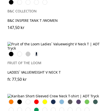
Black
White
Cobalt
Sport
Fire
Blue
Grey
Red
B&C COLLECTION
B&C INSPIRE TANK T /WOMEN
147,50 kr
Black
White
Heather
Deep
Grey
Navy
FRUIT OF THE LOOM
LADIES´ VALUEWEIGHT V NECK T
fr.
77,50 kr
Orange
Svart
Vit
Röd
Gul
Navy
Sky
Dark
Purple
Lime
Forest
Blue
Grey
Green
Ash
Chocolate
Fuchsia
Kelly
Dark
Oxford
Light
Wine
Light
Tropical