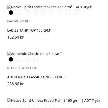
Svart
Vit
Organic
Wet
Navy
Mineral
Jade
Petal
Pearl
Khaki
Sand
Blue
Grey
Green
Rose
Rose
NATIVE SPIRIT
LADIES TANK TOP 155 G/M²
162,50 kr
Black
White
French
Convoy
Navy
Grey
(Solid)
RUSSELL ATHLETIC
AUTHENTIC CLASSIC LONG SLEEVE T
236,66 kr
Washed
Washed
Washed
Washed
Washed
Washed