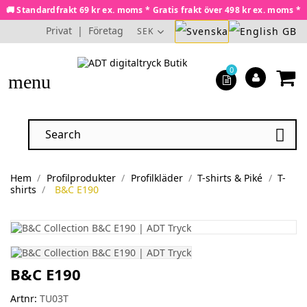
🚚 Standardfrakt 69 kr ex. moms * Gratis frakt över 498 kr ex. moms *
Privat
|
Företag
SEK
0
menu

Hem
Profilprodukter
Profilkläder
T-shirts & Piké
T-
shirts
B&C E190
B&C E190
Artnr:
TU03T