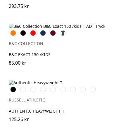
293,75 kr
Orange
Svart
Röd
Navy
Burgundy
Bottle
Green
B&C COLLECTION
B&C EXACT 150 /KIDS
85,00 kr
Black
White
French
Bright
Classic
Tan
Convoy
Sport
Petrol
Navy
Royal
Red
Grey
Heather
Blue
(Solid)
RUSSELL ATHLETIC
AUTHENTIC HEAVYWEIGHT T
125,26 kr