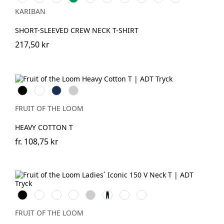
grey
Green
Khaki
Grey
Royal
Sand
Blue
KARIBAN
Blue
SHORT-SLEEVED CREW NECK T-SHIRT
217,50 kr
Black
White
Navy
Heather
Grey
FRUIT OF THE LOOM
HEAVY COTTON T
fr.
108,75 kr
Black
White
Red
Fuchsia
Heather
Deep
Powder
Soft
Grey
Navy
Rose
Lavender
FRUIT OF THE LOOM