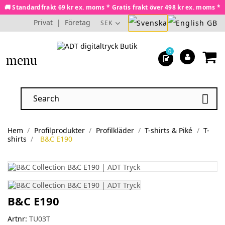
🚚 Standardfrakt 69 kr ex. moms * Gratis frakt över 498 kr ex. moms *
Privat
|
Företag
SEK
0
menu

Hem
Profilprodukter
Profilkläder
T-shirts & Piké
T-
shirts
B&C E190
B&C E190
Artnr:
TU03T