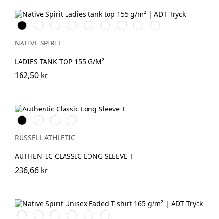
Svart
Vit
Organic
Wet
Navy
Mineral
Jade
Petal
Pearl
Khaki
Sand
Blue
Grey
Green
Rose
Rose
NATIVE SPIRIT
LADIES TANK TOP 155 G/M²
162,50 kr
Black
White
French
Convoy
Navy
Grey
(Solid)
RUSSELL ATHLETIC
AUTHENTIC CLASSIC LONG SLEEVE T
236,66 kr
Washed
Washed
Washed
Washed
Washed
Washed