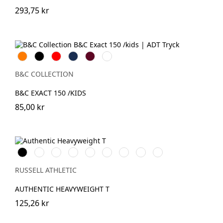
293,75 kr
Orange
Svart
Röd
Navy
Burgundy
Bottle
Green
B&C COLLECTION
B&C EXACT 150 /KIDS
85,00 kr
Black
White
French
Bright
Classic
Tan
Convoy
Sport
Petrol
Navy
Royal
Red
Grey
Heather
Blue
(Solid)
RUSSELL ATHLETIC
AUTHENTIC HEAVYWEIGHT T
125,26 kr