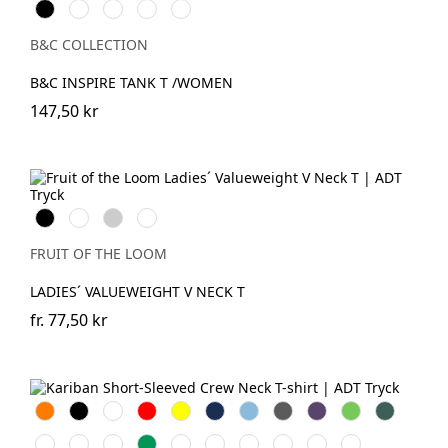
Black
White
Cobalt
Sport
Fire
Blue
Grey
Red
B&C COLLECTION
B&C INSPIRE TANK T /WOMEN
147,50 kr
Black
White
Heather
Deep
Grey
Navy
FRUIT OF THE LOOM
LADIES´ VALUEWEIGHT V NECK T
fr.
77,50 kr
Orange
Svart
Vit
Röd
Gul
Navy
Sky
Dark
Purple
Lime
Forest
Blue
Grey
Green
Ash
Chocolate
Fuchsia
Kelly
Dark
Oxford
Light
Wine
Light
Tropical