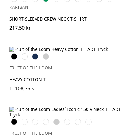
grey
Green
Khaki
Grey
Royal
Sand
Blue
KARIBAN
Blue
SHORT-SLEEVED CREW NECK T-SHIRT
217,50 kr
Black
White
Navy
Heather
Grey
FRUIT OF THE LOOM
HEAVY COTTON T
fr.
108,75 kr
Black
White
Red
Fuchsia
Heather
Deep
Powder
Soft
Grey
Navy
Rose
Lavender
FRUIT OF THE LOOM