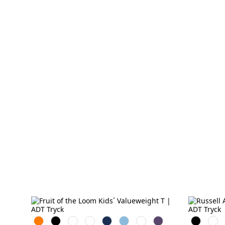
Orange
Black
White
Red
Navy
Sky
Royal
Purple
Black
Whit