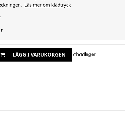
heckningen.
Läs mer om klädtryck
r
yr
check
I lager
LÄGG I VARUKORGEN