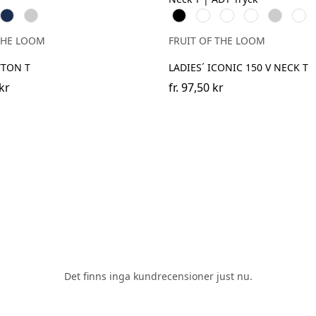
e
Navy
Heather
Black
White
Red
Fuchsia
Heather
Dee
Grey
Grey
Navy
THE LOOM
FRUIT OF THE LOOM
TTON T
LADIES´ ICONIC 150 V NECK T
kr
fr.
97,50 kr
Det finns inga kundrecensioner just nu.