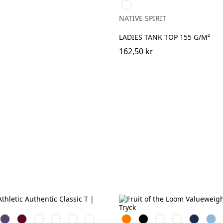
Pearl
Rose
NATIVE SPIRIT
LADIES TANK TOP 155 G/M²
162,50 kr
e
Purple
Burgundy
French
Bright
Bottle
Classic
Orange
Black
White
Red
Navy
Sky