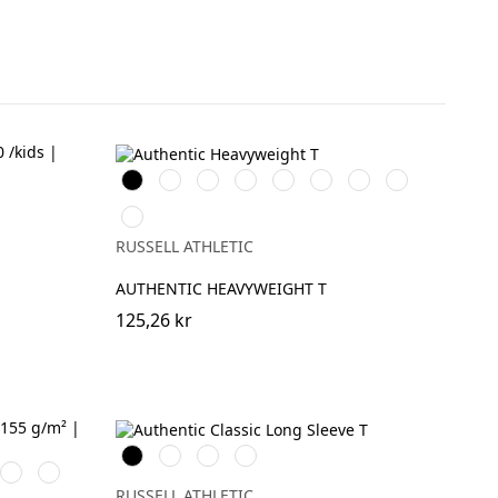
Black
White
French
Bright
Classic
Tan
Convoy
Sport
e
Navy
Royal
Red
Grey
Heather
n
Petrol
(Solid)
Blue
RUSSELL ATHLETIC
AUTHENTIC HEAVYWEIGHT T
125,26 kr
Black
White
French
Convoy
ral
Jade
Petal
Navy
Grey
Green
Rose
(Solid)
RUSSELL ATHLETIC