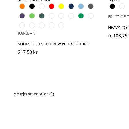
Orange
Svart
Vit
Röd
Gul
Navy
Sky
Dark
Black
Whit
Blue
Grey
Purple
Lime
Forest
Ash
Chocolate
Fuchsia
Kelly
Dark
FRUIT OF 
Green
grey
Green
Khaki
Oxford
Light
Wine
Light
Tropical
HEAVY CO
Grey
Royal
Sand
Blue
KARIBAN
Blue
fr.
108,75 
SHORT-SLEEVED CREW NECK T-SHIRT
217,50 kr
Kommentarer (0)