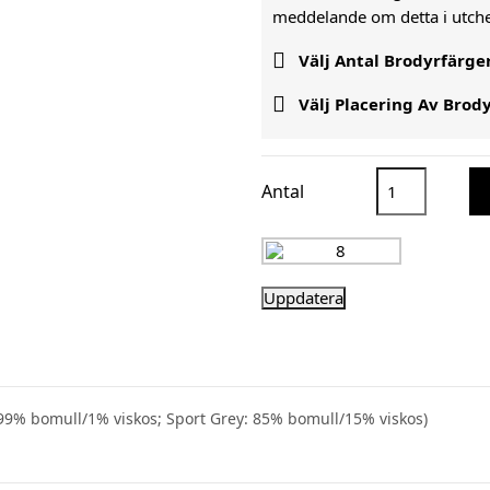
meddelande om detta i utc

Välj Antal Brodyrfärge

Välj Placering Av Brod
Antal
99% bomull/1% viskos; Sport Grey: 85% bomull/15% viskos)