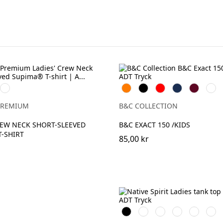
Deep
Orange
Svart
Röd
Navy
Burgundy
Bottl
Navy
Gree
PREMIUM
B&C COLLECTION
REW NECK SHORT-SLEEVED
B&C EXACT 150 /KIDS
-SHIRT
85,00 kr
Svart
Vit
Organic
Wet
Navy
Mine
Khaki
Sand
Blue
Grey