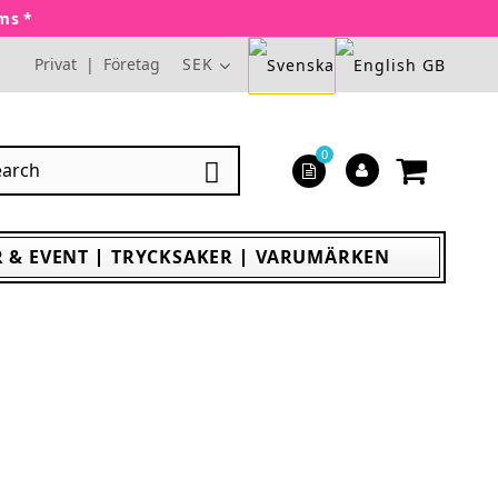
oms *
Privat
|
Företag
SEK
0

 & EVENT
TRYCKSAKER
VARUMÄRKEN