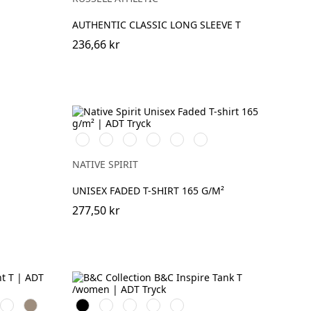
AUTHENTIC CLASSIC LONG SLEEVE T
236,66 kr
Washed
Washed
Washed
Washed
Washed
Washed
Organic
Navy
Petal
Coal
Mineral
Paprika
Khaki
Blue
Rose
Grey
Grey
NATIVE SPIRIT
UNISEX FADED T-SHIRT 165 G/M²
277,50 kr
Royal
Khaki
Black
White
Cobalt
Sport
Fire