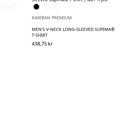
p
Powder
Soft
Svart
Vit
Deep
Rose
Lavender
Navy
KARIBAN PREMIUM
MEN'S V-NECK LONG-SLEEVED SUPIMA®
T-SHIRT
438,75 kr