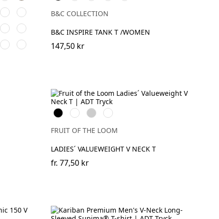
Blue
Blue
Grey
Red
ral
Fuchsia
Yellow
B&C COLLECTION
e
Classic
Brick
B&C INSPIRE TANK T /WOMEN
Olive
Red
o
Retro
Vintage
147,50 kr
her
Heather
Heather
l
Green
Red
Black
White
Heather
Deep
Grey
Navy
FRUIT OF THE LOOM
LADIES´ VALUEWEIGHT V NECK T
fr.
77,50 kr