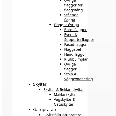
Övriga
flaggor för
flaggstång
Stående
flagga
Flaggor övriga
Bordsflaggor
Event &
Supporterflaggor
Fasadflaggor
Flaggspel
Handflaggor
Klubbvimplar
Övriga
flaggor
Stolp &
Väggexponering
Skyltar
Skyltar & Reklamskyltar
Mäklarskyltar
Vägskyltar &
Gatuskyltar
Gatupratare
Skyltställ/Gatupratare