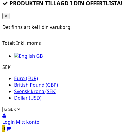
PRODUKTEN TILLAGD I DIN OFFERTLISTA!
×
Det finns
artikel i din varukorg.
Totalt
Inkl. moms
SEK
Euro (EUR)
British Pound (GBP)
Svensk krona (SEK)
Dollar (USD)
Login
Mitt konto
0