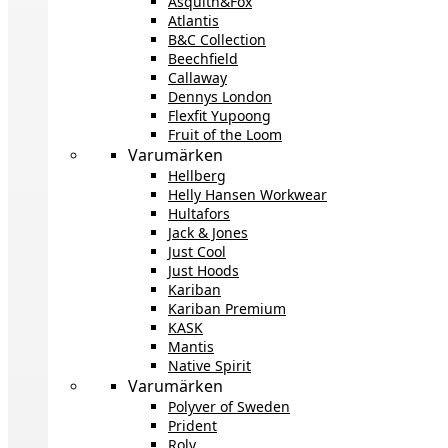
Asquith&Fox
Atlantis
B&C Collection
Beechfield
Callaway
Dennys London
Flexfit Yupoong
Fruit of the Loom
Varumärken
Hellberg
Helly Hansen Workwear
Hultafors
Jack & Jones
Just Cool
Just Hoods
Kariban
Kariban Premium
KASK
Mantis
Native Spirit
Varumärken
Polyver of Sweden
Prident
Roly