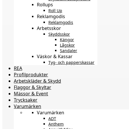
Rollups
Roll Up
Reklamgodis
Reklamgodis
Arbetsskor
Skyddsskor
Kängor
Lågskor
Sandaler
Väskor & Kassar
Tyg- och papperskassar
REA
Profilprodukter
Arbetskläder & Skydd
Flaggor & Skyltar
Mässor & Event
Trycksaker
Varumärken
Varumärken
ADT
Anthem