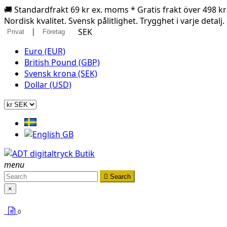
🚚 Standardfrakt 69 kr ex. moms * Gratis frakt över 498 k
Nordisk kvalitet. Svensk pålitlighet. Trygghet i varje detalj.
|
SEK
Privat
Företag
Euro (EUR)
British Pound (GBP)
Svensk krona (SEK)
Dollar (USD)
menu

Search
×
0