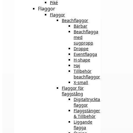
Piké
Flaggor
Flaggor
Beachflaggor
Bärbar
Beachflagga
med
sugpropp
Droppe
Eventflagga
H-shape
Haj
Tillbehör
beachflaggor
X-small
Flaggor för
flaggstång
Digitaltryckta
flaggor
Flaggstänger
& Tillbehör
Liggande
flagga