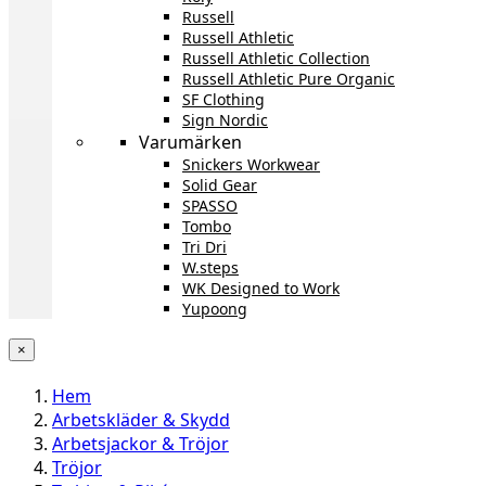
Russell
Russell Athletic
Russell Athletic Collection
Russell Athletic Pure Organic
SF Clothing
Sign Nordic
Varumärken
Snickers Workwear
Solid Gear
SPASSO
Tombo
Tri Dri
W.steps
WK Designed to Work
Yupoong
×
Hem
Arbetskläder & Skydd
Arbetsjackor & Tröjor
Tröjor