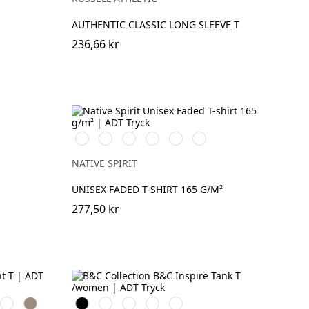
AUTHENTIC CLASSIC LONG SLEEVE T
236,66 kr
Washed
Washed
Washed
Washed
Washed
Washed
Organic
Navy
Petal
Coal
Mineral
Paprika
Khaki
Blue
Rose
Grey
Grey
NATIVE SPIRIT
UNISEX FADED T-SHIRT 165 G/M²
277,50 kr
Royal
Khaki
Black
White
Cobalt
Sport
Fire