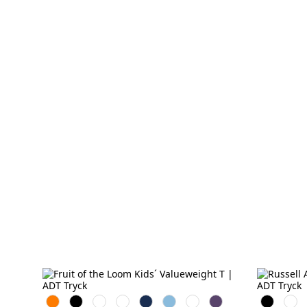
Orange
Black
White
Red
Navy
Sky
Royal
Purple
Black
Whit