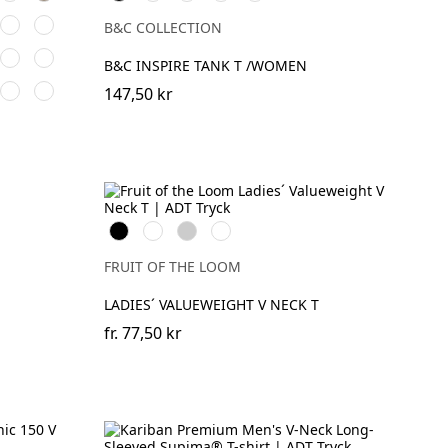
Blue
Blue
Grey
Red
ral
Fuchsia
Yellow
B&C COLLECTION
e
Classic
Brick
B&C INSPIRE TANK T /WOMEN
Olive
Red
o
Retro
Vintage
147,50 kr
her
Heather
Heather
l
Green
Red
Black
White
Heather
Deep
Grey
Navy
FRUIT OF THE LOOM
LADIES´ VALUEWEIGHT V NECK T
fr.
77,50 kr