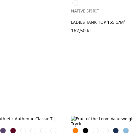
Pearl
Rose
NATIVE SPIRIT
LADIES TANK TOP 155 G/M²
162,50 kr
e
Purple
Burgundy
French
Bright
Bottle
Classic
Orange
Black
White
Red
Navy
Sky