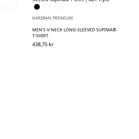
p
Powder
Soft
Svart
Vit
Deep
Rose
Lavender
Navy
KARIBAN PREMIUM
MEN'S V-NECK LONG-SLEEVED SUPIMA®
T-SHIRT
438,75 kr