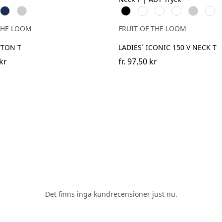
e
Navy
Heather
Black
White
Red
Fuchsia
Heather
Dee
Grey
Grey
Navy
THE LOOM
FRUIT OF THE LOOM
TTON T
LADIES´ ICONIC 150 V NECK T
kr
fr.
97,50 kr
Det finns inga kundrecensioner just nu.