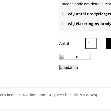
meddelande om detta i utc

Välj Antal Brodyrfärge

Välj Placering Av Brod
Antal
99% bomull/1% viskos; Sport Grey: 85% bomull/15% viskos)