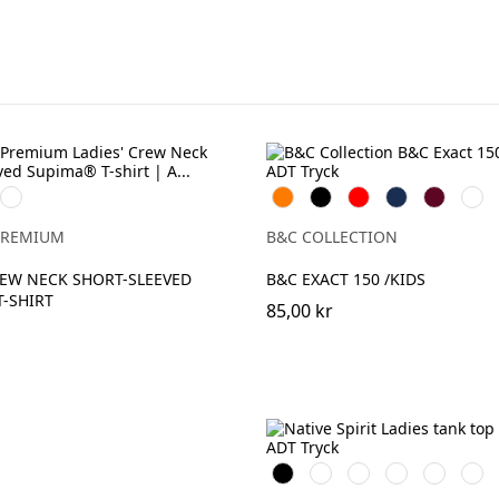
Deep
Orange
Svart
Röd
Navy
Burgundy
Bottl
Navy
Gree
PREMIUM
B&C COLLECTION
REW NECK SHORT-SLEEVED
B&C EXACT 150 /KIDS
-SHIRT
85,00 kr
Svart
Vit
Organic
Wet
Navy
Mine
Khaki
Sand
Blue
Grey