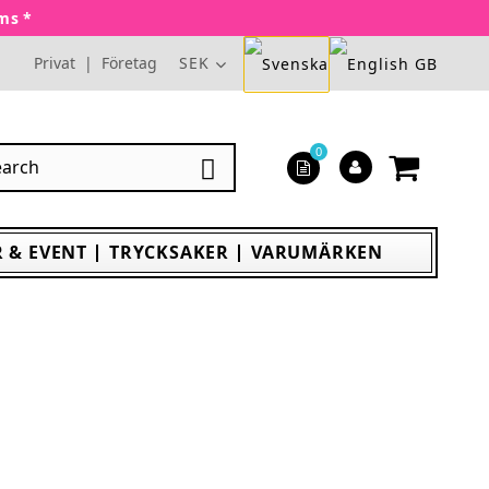
oms *
Privat
|
Företag
SEK
0

 & EVENT
TRYCKSAKER
VARUMÄRKEN