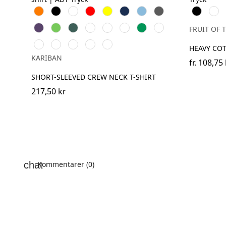
Orange
Svart
Vit
Röd
Gul
Navy
Sky
Dark
Black
Whit
Blue
Grey
Purple
Lime
Forest
Ash
Chocolate
Fuchsia
Kelly
Dark
FRUIT OF 
Green
grey
Green
Khaki
Oxford
Light
Wine
Light
Tropical
HEAVY CO
Grey
Royal
Sand
Blue
KARIBAN
Blue
fr.
108,75 
SHORT-SLEEVED CREW NECK T-SHIRT
217,50 kr
Kommentarer (0)