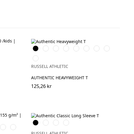
Black
White
French
Bright
Classic
Tan
Convoy
Sport
e
Navy
Royal
Red
Grey
Heather
n
Petrol
(Solid)
Blue
RUSSELL ATHLETIC
AUTHENTIC HEAVYWEIGHT T
125,26 kr
Black
White
French
Convoy
ral
Jade
Petal
Navy
Grey
Green
Rose
(Solid)
RUSSELL ATHLETIC