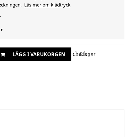
heckningen.
Läs mer om klädtryck
r
yr
check
I lager
LÄGG I VARUKORGEN