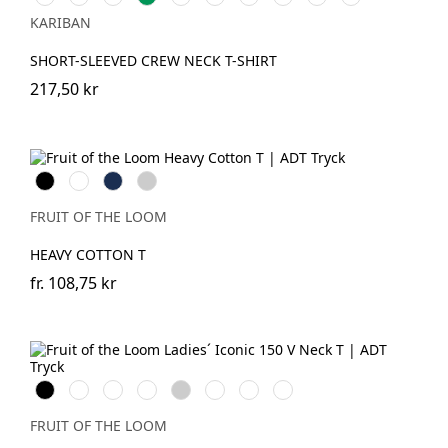
grey
Green
Khaki
Grey
Royal
Sand
Blue
KARIBAN
Blue
SHORT-SLEEVED CREW NECK T-SHIRT
217,50 kr
Black
White
Navy
Heather
Grey
FRUIT OF THE LOOM
HEAVY COTTON T
fr.
108,75 kr
Black
White
Red
Fuchsia
Heather
Deep
Powder
Soft
Grey
Navy
Rose
Lavender
FRUIT OF THE LOOM