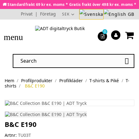
🚚 Standardfrakt 69 kr ex. moms * Gratis frakt över 498 kr ex. moms *
Privat
|
Företag
SEK
0
menu

Hem
Profilprodukter
Profilkläder
T-shirts & Piké
T-
shirts
B&C E190
B&C E190
Artnr:
TU03T