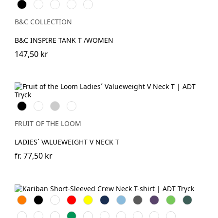
Black
White
Cobalt
Sport
Fire
Blue
Grey
Red
B&C COLLECTION
B&C INSPIRE TANK T /WOMEN
147,50 kr
Black
White
Heather
Deep
Grey
Navy
FRUIT OF THE LOOM
LADIES´ VALUEWEIGHT V NECK T
fr.
77,50 kr
Orange
Svart
Vit
Röd
Gul
Navy
Sky
Dark
Purple
Lime
Forest
Blue
Grey
Green
Ash
Chocolate
Fuchsia
Kelly
Dark
Oxford
Light
Wine
Light
Tropical