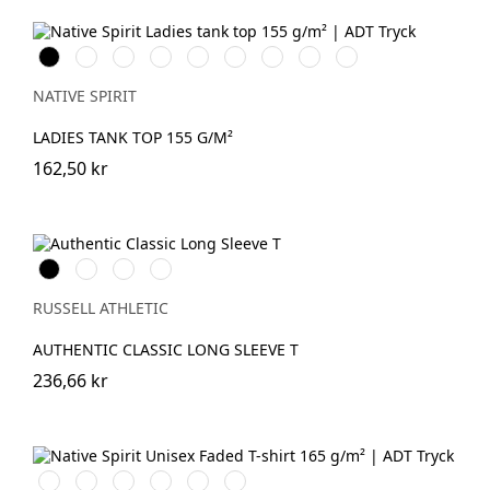
Svart
Vit
Organic
Wet
Navy
Mineral
Jade
Petal
Pearl
Khaki
Sand
Blue
Grey
Green
Rose
Rose
NATIVE SPIRIT
LADIES TANK TOP 155 G/M²
162,50 kr
Black
White
French
Convoy
Navy
Grey
(Solid)
RUSSELL ATHLETIC
AUTHENTIC CLASSIC LONG SLEEVE T
236,66 kr
Washed
Washed
Washed
Washed
Washed
Washed