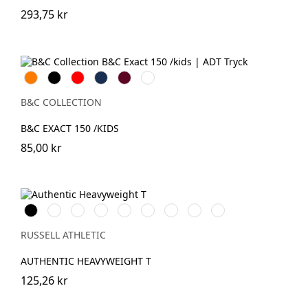
293,75 kr
Orange
Svart
Röd
Navy
Burgundy
Bottle
Green
B&C COLLECTION
B&C EXACT 150 /KIDS
85,00 kr
Black
White
French
Bright
Classic
Tan
Convoy
Sport
Petrol
Navy
Royal
Red
Grey
Heather
Blue
(Solid)
RUSSELL ATHLETIC
AUTHENTIC HEAVYWEIGHT T
125,26 kr