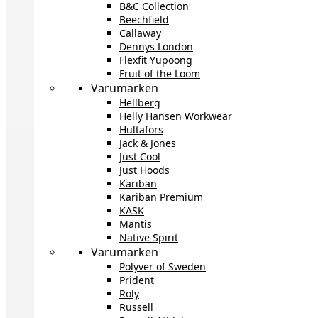
B&C Collection
Beechfield
Callaway
Dennys London
Flexfit Yupoong
Fruit of the Loom
Varumärken
Hellberg
Helly Hansen Workwear
Hultafors
Jack & Jones
Just Cool
Just Hoods
Kariban
Kariban Premium
KASK
Mantis
Native Spirit
Varumärken
Polyver of Sweden
Prident
Roly
Russell