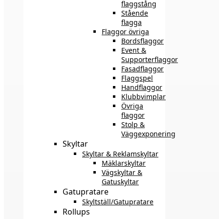
flaggstång
Stående
flagga
Flaggor övriga
Bordsflaggor
Event &
Supporterflaggor
Fasadflaggor
Flaggspel
Handflaggor
Klubbvimplar
Övriga
flaggor
Stolp &
Väggexponering
Skyltar
Skyltar & Reklamskyltar
Mäklarskyltar
Vägskyltar &
Gatuskyltar
Gatupratare
Skyltställ/Gatupratare
Rollups