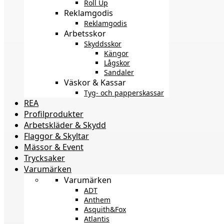
Roll Up
Reklamgodis
Reklamgodis
Arbetsskor
Skyddsskor
Kängor
Lågskor
Sandaler
Väskor & Kassar
Tyg- och papperskassar
REA
Profilprodukter
Arbetskläder & Skydd
Flaggor & Skyltar
Mässor & Event
Trycksaker
Varumärken
Varumärken
ADT
Anthem
Asquith&Fox
Atlantis