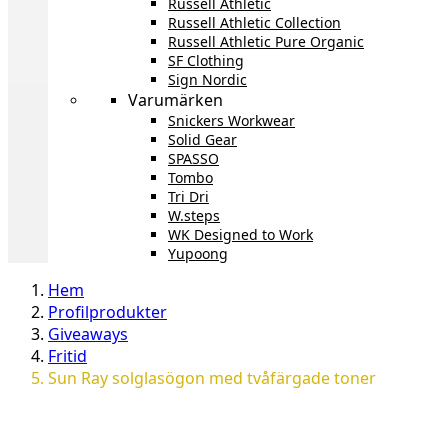
Russell Athletic
Russell Athletic Collection
Russell Athletic Pure Organic
SF Clothing
Sign Nordic
Varumärken
Snickers Workwear
Solid Gear
SPASSO
Tombo
Tri Dri
W.steps
WK Designed to Work
Yupoong
Hem
Profilprodukter
Giveaways
Fritid
Sun Ray solglasögon med tvåfärgade toner