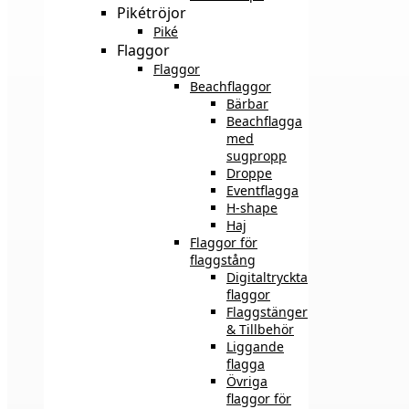
Pikétröjor
Piké
Flaggor
Flaggor
Beachflaggor
Bärbar
Beachflagga
med
sugpropp
Droppe
Eventflagga
H-shape
Haj
Flaggor för
flaggstång
Digitaltryckta
flaggor
Flaggstänger
& Tillbehör
Liggande
flagga
Övriga
flaggor för