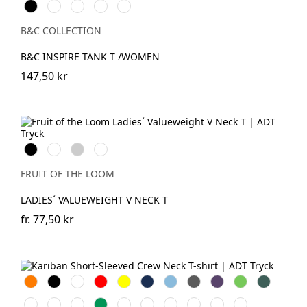
Black
White
Cobalt
Sport
Fire
Blue
Grey
Red
B&C COLLECTION
B&C INSPIRE TANK T /WOMEN
147,50 kr
Black
White
Heather
Deep
Grey
Navy
FRUIT OF THE LOOM
LADIES´ VALUEWEIGHT V NECK T
fr.
77,50 kr
Orange
Svart
Vit
Röd
Gul
Navy
Sky
Dark
Purple
Lime
Forest
Blue
Grey
Green
Ash
Chocolate
Fuchsia
Kelly
Dark
Oxford
Light
Wine
Light
Tropical