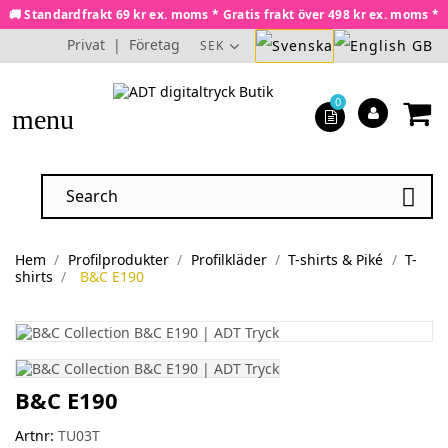
🚚 Standardfrakt 69 kr ex. moms * Gratis frakt över 498 kr ex. moms *
Privat
|
Företag
SEK
0
menu

Hem
Profilprodukter
Profilkläder
T-shirts & Piké
T-
shirts
B&C E190
B&C E190
Artnr:
TU03T