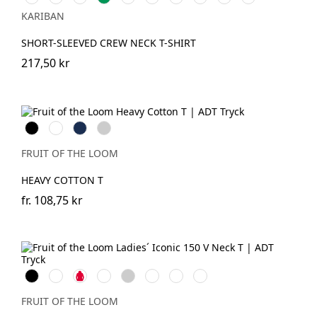
grey
Green
Khaki
Grey
Royal
Sand
Blue
KARIBAN
Blue
SHORT-SLEEVED CREW NECK T-SHIRT
217,50 kr
Black
White
Navy
Heather
Grey
FRUIT OF THE LOOM
HEAVY COTTON T
fr.
108,75 kr
Black
White
Red
Fuchsia
Heather
Deep
Powder
Soft
Grey
Navy
Rose
Lavender
FRUIT OF THE LOOM