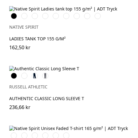
Svart
Vit
Organic
Wet
Navy
Mineral
Jade
Petal
Pearl
Khaki
Sand
Blue
Grey
Green
Rose
Rose
NATIVE SPIRIT
LADIES TANK TOP 155 G/M²
162,50 kr
Black
White
French
Convoy
Navy
Grey
(Solid)
RUSSELL ATHLETIC
AUTHENTIC CLASSIC LONG SLEEVE T
236,66 kr
Washed
Washed
Washed
Washed
Washed
Washed