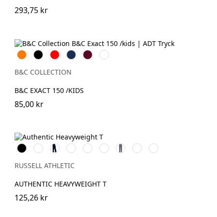
293,75 kr
Orange
Svart
Röd
Navy
Burgundy
Bottle
Green
B&C COLLECTION
B&C EXACT 150 /KIDS
85,00 kr
Black
White
French
Bright
Classic
Tan
Convoy
Sport
Petrol
Navy
Royal
Red
Grey
Heather
Blue
(Solid)
RUSSELL ATHLETIC
AUTHENTIC HEAVYWEIGHT T
125,26 kr