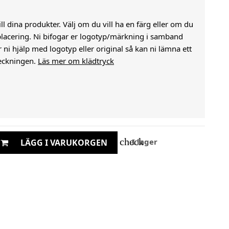
till dina produkter. Välj om du vill ha en färg eller om du
j placering. Ni bifogar er logotyp/märkning i samband
i hjälp med logotyp eller original så kan ni lämna ett
eckningen.
Läs mer om klädtryck
check
I lager
LÄGG I VARUKORGEN