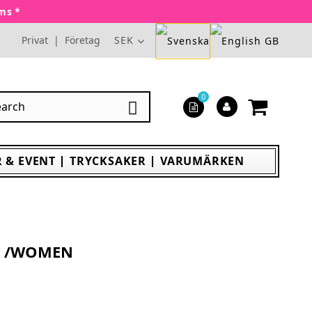
oms *
Privat
|
Företag
SEK
0

 & EVENT
TRYCKSAKER
VARUMÄRKEN
O /WOMEN