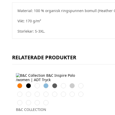
Material: 100 % organisk ringspunnen bomull (Heather 
Vikt: 170 g/m²
Storlekar: S-3XL.
RELATERADE PRODUKTER
Orange
Black
White
Sky
Dark
Bottle
Heather
Navy
Blue
Grey
Green
Grey
Blue
Cobalt
Solar
Radiant
Urban
Fire
Urban
Orchid
Sorbet
Blue
Yellow
Purple
Khaki
Red
Orange
Pink
Orchid
Millenial
Millenial
Very
Green
Mint
Lilac
Turquoise
B&C COLLECTION