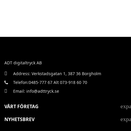
ADT digitaltryck AB
Address: Verkstadsgatan 1, 387 36 Borgholm
Telefon:0485-777 67 Alt 073-918 60 70
Email: info@adttryck.se
exp
VÅRT FÖRETAG
exp
NYHETSBREV