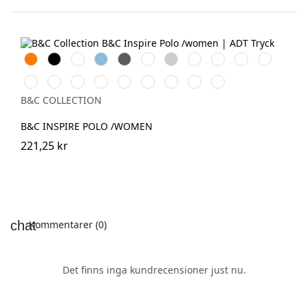
Orange
Black
White
Sky
Dark
Bottle
Heather
Navy
Cobalt
Solar
Radiant
Blue
Grey
Green
Grey
Blue
Blue
Yellow
Purple
Urban
Fire
Urban
Orchid
Sorbet
Orchid
Millenial
Millenial
Very
Khaki
Red
Orange
Pink
Green
Mint
Lilac
Turquoise
B&C COLLECTION
B&C INSPIRE POLO /WOMEN
221,25 kr
Kommentarer (0)
Det finns inga kundrecensioner just nu.