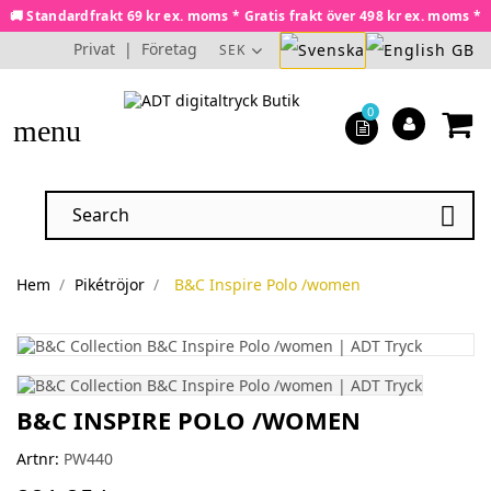
🚚 Standardfrakt 69 kr ex. moms * Gratis frakt över 498 kr ex. moms *
Privat
|
Företag
SEK
0
menu

Hem
Pikétröjor
B&C Inspire Polo /women
B&C INSPIRE POLO /WOMEN
Artnr:
PW440