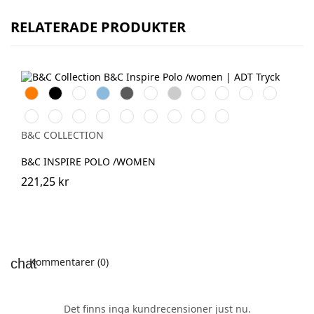
RELATERADE PRODUKTER
Orange
Black
White
Sky
Dark
Bottle
Heather
Navy
Cobalt
Solar
Radiant
Blue
Grey
Green
Grey
Blue
Blue
Yellow
Purple
Urban
Fire
Urban
Orchid
Sorbet
Orchid
Millenial
Millenial
Very
Khaki
Red
Orange
Pink
Green
Mint
Lilac
Turquoise
B&C COLLECTION
B&C INSPIRE POLO /WOMEN
221,25 kr
Kommentarer (0)
Det finns inga kundrecensioner just nu.