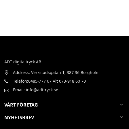
ADT digitaltryck AB
Address: Verkstadsgatan 1, 387 36 Borgholm
Telefon:0485-777 67 Alt 073-918 60 70
Email: info@adttryck.se
VÅRT FÖRETAG
expand_more
NYHETSBREV
expand_more