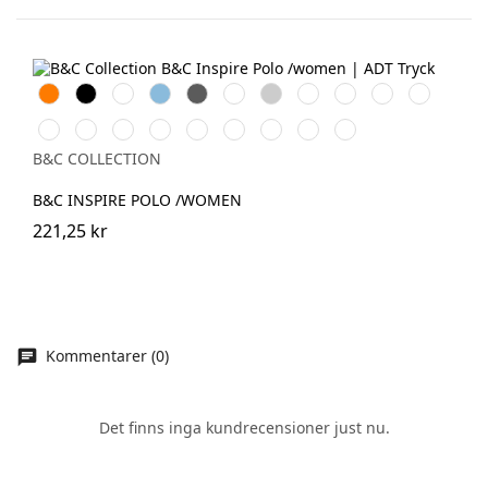
Orange
Black
White
Sky
Dark
Bottle
Heather
Navy
Cobalt
Solar
Radiant
Blue
Grey
Green
Grey
Blue
Blue
Yellow
Purple
Urban
Fire
Urban
Orchid
Sorbet
Orchid
Millenial
Millenial
Very
Khaki
Red
Orange
Pink
Green
Mint
Lilac
Turquoise
B&C COLLECTION
B&C INSPIRE POLO /WOMEN
221,25 kr
Kommentarer (0)
Det finns inga kundrecensioner just nu.