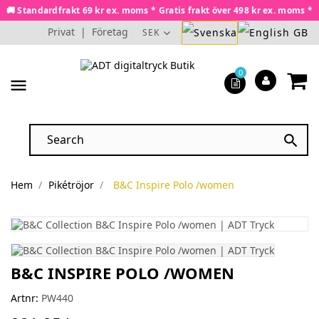
🚚 Standardfrakt 69 kr ex. moms * Gratis frakt över 498 kr ex. moms *
Privat
|
Företag
SEK
0
menu

Hem
Pikétröjor
B&C Inspire Polo /women
B&C INSPIRE POLO /WOMEN
Artnr:
PW440