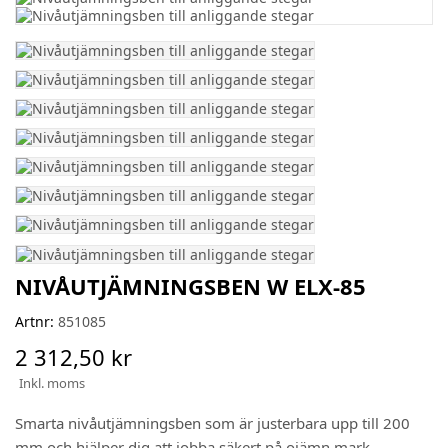
NIVÅUTJÄMNINGSBEN W ELX-85
Artnr:
851085
2 312,50 kr
Inkl. moms
Smarta nivåutjämningsben som är justerbara upp till 200
mm och hjälper dig att jobba säkert på ojämn mark.