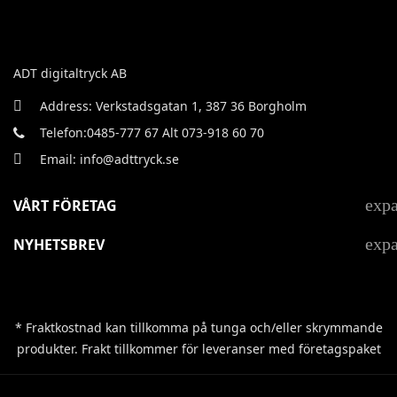
ADT digitaltryck AB
Address: Verkstadsgatan 1, 387 36 Borgholm
Telefon:0485-777 67 Alt 073-918 60 70
Email: info@adttryck.se
exp
VÅRT FÖRETAG
exp
NYHETSBREV
* Fraktkostnad kan tillkomma på tunga och/eller skrymmande
produkter. Frakt tillkommer för leveranser med företagspaket