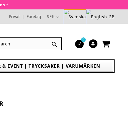
oms *
Privat
|
Företag
SEK
0

 & EVENT
TRYCKSAKER
VARUMÄRKEN
R