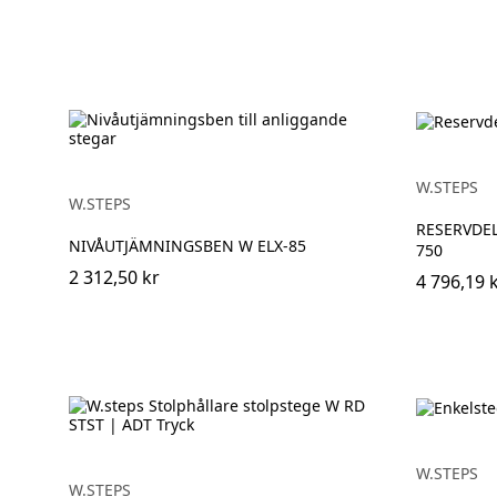
W.STEPS
W.STEPS
RESERVDE
NIVÅUTJÄMNINGSBEN W ELX-85
750
2 312,50 kr
4 796,19 
W.STEPS
W.STEPS