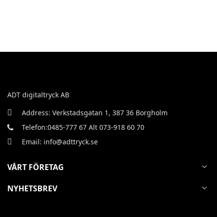
ADT digitaltryck AB
Address: Verkstadsgatan 1, 387 36 Borgholm
Telefon:0485-777 67 Alt 073-918 60 70
Email: info@adttryck.se
VÅRT FÖRETAG
expand_more
NYHETSBREV
expand_more