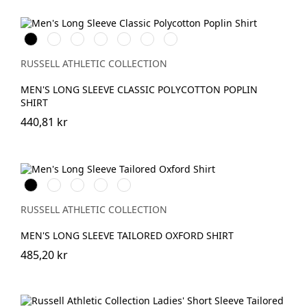
Black
White
French
Bright
Classic
Convoy
Corporate
Navy
Royal
Red
Grey
Blue
RUSSELL ATHLETIC COLLECTION
MEN'S LONG SLEEVE CLASSIC POLYCOTTON POPLIN
SHIRT
440,81 kr
Black
White
Bright
Oxford
Bright
Royal
Blue
Navy
RUSSELL ATHLETIC COLLECTION
MEN'S LONG SLEEVE TAILORED OXFORD SHIRT
485,20 kr