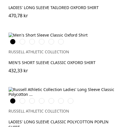
LADIES' LONG SLEEVE TAILORED OXFORD SHIRT
470,78 kr
Black
White
Silver
Bright
Oxford
Bright
Royal
Blue
Navy
RUSSELL ATHLETIC COLLECTION
MEN'S SHORT SLEEVE CLASSIC OXFORD SHIRT
432,33 kr
Black
White
French
Bright
Classic
Convoy
Corporate
Navy
Royal
Red
Grey
Blue
RUSSELL ATHLETIC COLLECTION
LADIES' LONG SLEEVE CLASSIC POLYCOTTON POPLIN