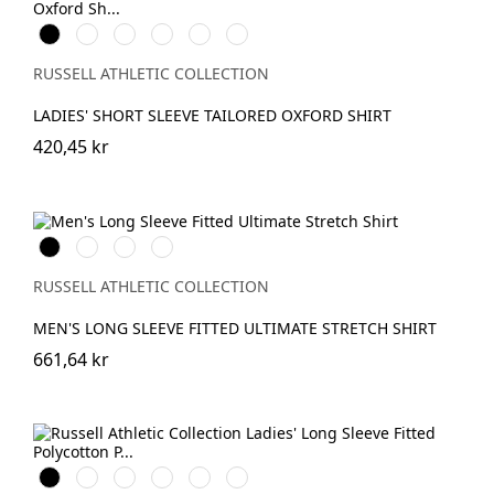
Black
White
Silver
Bright
Oxford
Bright
Royal
Blue
Navy
RUSSELL ATHLETIC COLLECTION
LADIES' SHORT SLEEVE TAILORED OXFORD SHIRT
420,45 kr
Black
White
Bright
Bright
Navy
Sky
RUSSELL ATHLETIC COLLECTION
MEN'S LONG SLEEVE FITTED ULTIMATE STRETCH SHIRT
661,64 kr
Black
White
French
Classic
Convoy
Corporate