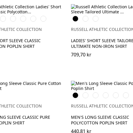
e
French
Bright
Classic
Convoy
Corporate
Black
White
Bright
Navy
Royal
Red
Grey
Blue
Sky
THLETIC COLLECTION
RUSSELL ATHLETIC COLLECTIO
HORT SLEEVE CLASSIC
LADIES' SHORT SLEEVE TAILOR
ON POPLIN SHIRT
ULTIMATE NON-IRON SHIRT
709,70 kr
e
Black
White
French
Bright
Classic
Conv
Navy
Royal
Red
Grey
THLETIC COLLECTION
RUSSELL ATHLETIC COLLECTIO
ONG SLEEVE CLASSIC PURE
MEN'S LONG SLEEVE CLASSIC
OPLIN SHIRT
POLYCOTTON POPLIN SHIRT
440,81 kr