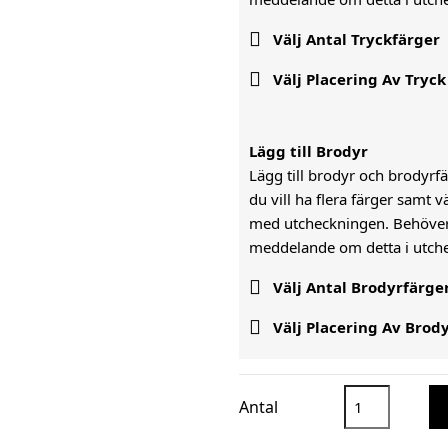

Välj Antal Tryckfärger

Välj Placering Av Tryck
Lägg till Brodyr
Lägg till brodyr och brodyrfär
du vill ha flera färger samt 
med utcheckningen. Behöver n
meddelande om detta i utc

Välj Antal Brodyrfärge

Välj Placering Av Brod
Antal