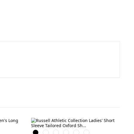
Black
White
Silver
Bright
Oxford
Bright