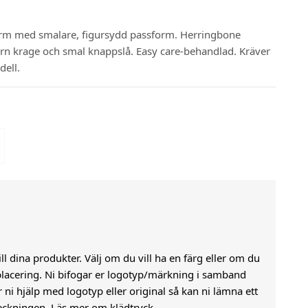
t ärm med smalare, figursydd passform. Herringbone
rn krage och smal knappslå. Easy care-behandlad. Kräver
dell.
till dina produkter. Välj om du vill ha en färg eller om du
j placering. Ni bifogar er logotyp/märkning i samband
i hjälp med logotyp eller original så kan ni lämna ett
eckningen.
Läs mer om klädtryck