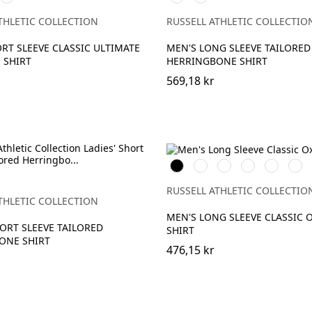
Sky
Blue
THLETIC COLLECTION
RUSSELL ATHLETIC COLLECTIO
RT SLEEVE CLASSIC ULTIMATE
MEN'S LONG SLEEVE TAILORED
 SHIRT
HERRINGBONE SHIRT
569,18 kr
Black
White
Silver
Bright
Oxford
Brig
Royal
Blue
Navy
RUSSELL ATHLETIC COLLECTIO
THLETIC COLLECTION
MEN'S LONG SLEEVE CLASSIC 
HORT SLEEVE TAILORED
SHIRT
ONE SHIRT
476,15 kr