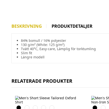
BESKRIVNING
PRODUKTDETALJER
84% bomull / 16% polyester
130 g/m² (White: 125 g/m²)
Tvätt 40°C, Easy-care, Lämplig för torktumling
Slim fit
Längre modell
RELATERADE PRODUKTER
Black
White
Bright
Oxford
Bright
Black
Whit