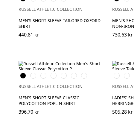
Royal
Blue
Navy
RUSSELL ATHLETIC COLLECTION
RUSSELL A
MEN'S SHORT SLEEVE TAILORED OXFORD
MEN'S SHO
SHIRT
NON-IRON
440,81 kr
730,63 kr
Black
White
French
Bright
Classic
Convoy
Corporate
White
Light
Navy
Royal
Red
Grey
Blue
Blue
RUSSELL ATHLETIC COLLECTION
RUSSELL A
MEN'S SHORT SLEEVE CLASSIC
LADIES' S
POLYCOTTON POPLIN SHIRT
HERRINGB
396,70 kr
505,28 kr