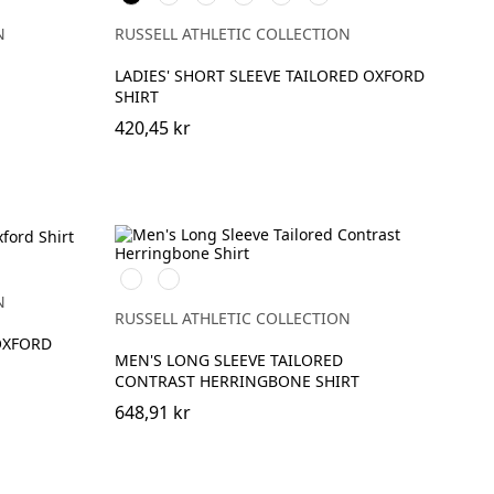
Royal
Blue
Navy
N
RUSSELL ATHLETIC COLLECTION
LADIES' SHORT SLEEVE TAILORED OXFORD
SHIRT
420,45 kr
ht
White
Light
Blue
N
RUSSELL ATHLETIC COLLECTION
OXFORD
MEN'S LONG SLEEVE TAILORED
CONTRAST HERRINGBONE SHIRT
648,91 kr