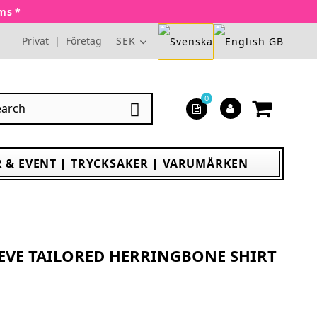
oms *
Privat
|
Företag
SEK
0

 & EVENT
TRYCKSAKER
VARUMÄRKEN
EEVE TAILORED HERRINGBONE SHIRT