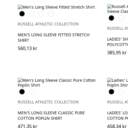
Black
White
Chocolate
Port
Black
Whit
RUSSELL ATHLETIC COLLECTION
RUSSELL A
MEN'S LONG SLEEVE FITTED STRETCH
LADIES' S
SHIRT
POLYCOTT
560,13 kr
385,95 kr
Black
White
Black
Whit
RUSSELL ATHLETIC COLLECTION
RUSSELL A
MEN'S LONG SLEEVE CLASSIC PURE
LADIES' L
COTTON POPLIN SHIRT
COTTON P
471,35 kr
458,34 kr