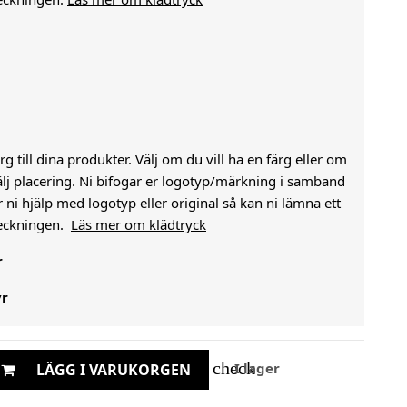
g till dina produkter. Välj om du vill ha en färg eller om
välj placering. Ni bifogar er logotyp/märkning i samband
i hjälp med logotyp eller original så kan ni lämna ett
heckningen.
Läs mer om klädtryck
r
yr
check
I lager
LÄGG I VARUKORGEN