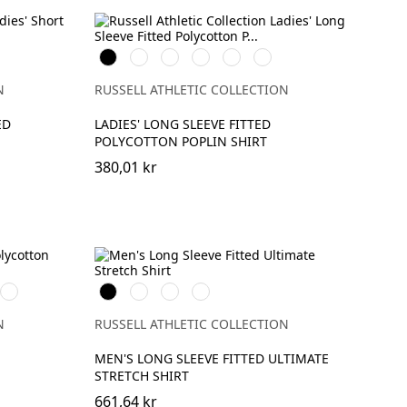
Black
White
French
Classic
Convoy
Corporate
Navy
Red
Grey
Blue
N
RUSSELL ATHLETIC COLLECTION
ED
LADIES' LONG SLEEVE FITTED
POLYCOTTON POPLIN SHIRT
380,01 kr
oy
Corporate
Black
White
Bright
Bright
Blue
Navy
Sky
N
RUSSELL ATHLETIC COLLECTION
MEN'S LONG SLEEVE FITTED ULTIMATE
STRETCH SHIRT
661,64 kr