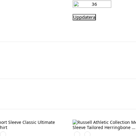
e
Bright
White
Light