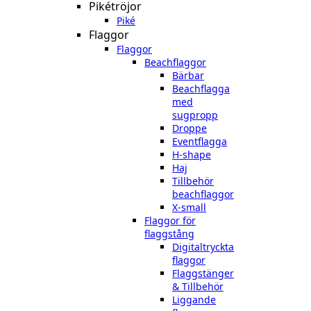
Pikétröjor
Piké
Flaggor
Flaggor
Beachflaggor
Bärbar
Beachflagga
med
sugpropp
Droppe
Eventflagga
H-shape
Haj
Tillbehör
beachflaggor
X-small
Flaggor för
flaggstång
Digitaltryckta
flaggor
Flaggstänger
& Tillbehör
Liggande