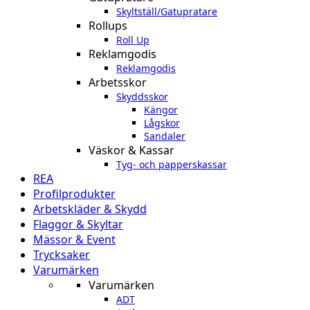
Skyltställ/Gatupratare
Rollups
Roll Up
Reklamgodis
Reklamgodis
Arbetsskor
Skyddsskor
Kängor
Lågskor
Sandaler
Väskor & Kassar
Tyg- och papperskassar
REA
Profilprodukter
Arbetskläder & Skydd
Flaggor & Skyltar
Mässor & Event
Trycksaker
Varumärken
Varumärken
ADT