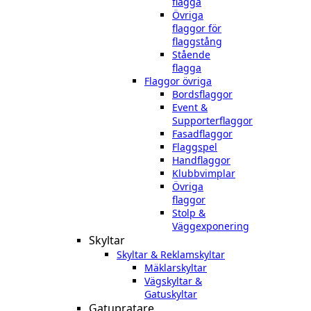
flagga
Övriga
flaggor för
flaggstång
Stående
flagga
Flaggor övriga
Bordsflaggor
Event &
Supporterflaggor
Fasadflaggor
Flaggspel
Handflaggor
Klubbvimplar
Övriga
flaggor
Stolp &
Väggexponering
Skyltar
Skyltar & Reklamskyltar
Mäklarskyltar
Vägskyltar &
Gatuskyltar
Gatupratare