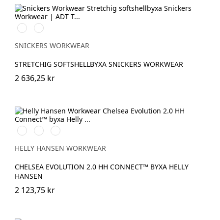
Svart/Neongul
Äppelgrön/svart
SNICKERS WORKWEAR
STRETCHIG SOFTSHELLBYXA SNICKERS WORKWEAR
2 636,25 kr
990
590
993
BLACK
NAVY
BLACK
HELLY HANSEN WORKWEAR
CHELSEA EVOLUTION 2.0 HH CONNECT™ BYXA HELLY
HANSEN
2 123,75 kr