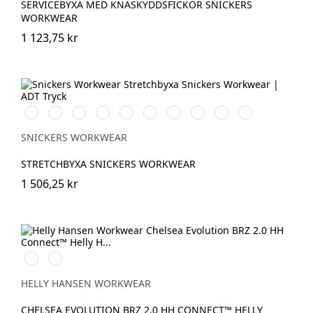
SERVICEBYXA MED KNÄSKYDDSFICKOR SNICKERS
WORKWEAR
1 123,75 kr
Vit/Svart
Stålgrå/Svart
Chiliröd/Svart
Svart/Svart
Khakigrön/Svart
Marinblå/Svart
Grå/Svart
khaki/Svart
Skogsgrön/svart
Äkta
blå/Svart
SNICKERS WORKWEAR
STRETCHBYXA SNICKERS WORKWEAR
1 506,25 kr
590
993
NAVY
BLACK
HELLY HANSEN WORKWEAR
CHELSEA EVOLUTION BRZ 2.0 HH CONNECT™ HELLY