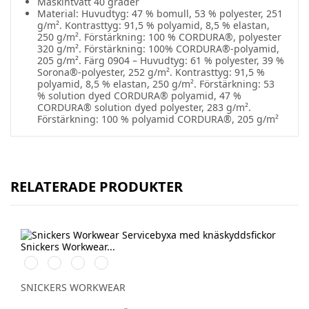
Maskintvätt 40 grader
Material: Huvudtyg: 47 % bomull, 53 % polyester, 251
g/m². Kontrasttyg: 91,5 % polyamid, 8,5 % elastan,
250 g/m². Förstärkning: 100 % CORDURA®, polyester
320 g/m². Förstärkning: 100% CORDURA®-polyamid,
205 g/m². Färg 0904 – Huvudtyg: 61 % polyester, 39 %
Sorona®-polyester, 252 g/m². Kontrasttyg: 91,5 %
polyamid, 8,5 % elastan, 250 g/m². Förstärkning: 53
% solution dyed CORDURA® polyamid, 47 %
CORDURA® solution dyed polyester, 283 g/m².
Förstärkning: 100 % polyamid CORDURA®, 205 g/m²
RELATERADE PRODUKTER
Svart/Svart
Marinblå/Marinblå
Stålgrå/stålgrå
Grå/grå
SNICKERS WORKWEAR