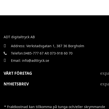
ADT digitaltryck AB
Address: Verkstadsgatan 1, 387 36 Borgholm
Telefon:0485-777 67 Alt 073-918 60 70
Email: info@adttryck.se
exp
VÅRT FÖRETAG
exp
NYHETSBREV
* Fraktkostnad kan tillkomma på tunga och/eller skrymmande