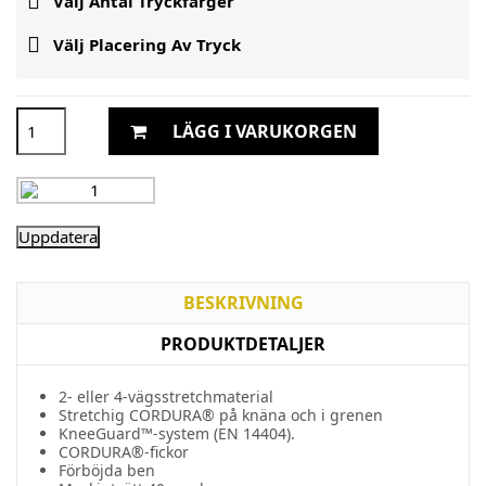

Välj Antal Tryckfärger

Välj Placering Av Tryck
LÄGG I VARUKORGEN
BESKRIVNING
PRODUKTDETALJER
2- eller 4-vägsstretchmaterial
Stretchig CORDURA® på knäna och i grenen
KneeGuard™-system (EN 14404).
CORDURA®-fickor
Förböjda ben