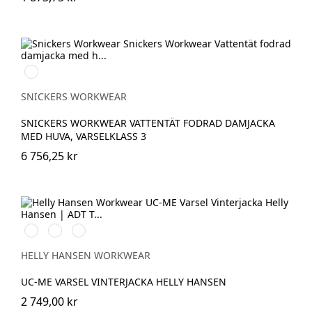
High
vis
yellow/Navy
SNICKERS WORKWEAR
SNICKERS WORKWEAR VATTENTÄT FODRAD DAMJACKA
MED HUVA, VARSELKLASS 3
6 756,25 kr
369
269
169
YELLOW/EBONY
ORANGE/EBONY
RED/EBONY
HELLY HANSEN WORKWEAR
UC-ME VARSEL VINTERJACKA HELLY HANSEN
2 749,00 kr