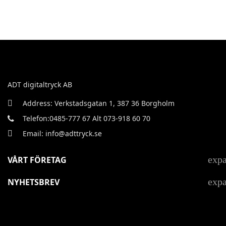
ADT digitaltryck AB
Address: Verkstadsgatan 1, 387 36 Borgholm
Telefon:0485-777 67 Alt 073-918 60 70
Email: info@adttryck.se
exp
VÅRT FÖRETAG
exp
NYHETSBREV