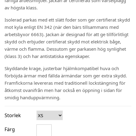
farliga arbetsmiljöer. Jackan är certifierad som varselplagg
av högsta klass.
Isolerad parkas med ett slätt foder som ger certifierat skydd
mot kyla enligt EN 342 (när den bärs tillsammans med
arbetsbyxor 6663). Jackan är designad för att ge tillförlitligt
skydd och erbjuder certifierat skydd mot elektrisk båge,
värme och flamma. Dessutom ger parkasen hög synlighet
(klass 3) och har antistatiska egenskaper.
Skyddande krage, justerbar hjälmkompatibel huva och
förböjda ärmar med fällda ärmändar som ger extra skydd.
Framfickorna levereras med traditionell lockstängning för
åtkomst ovanifrån men har också en öppning i sidan för
smidig handuppvärmning.
Storlek
Färg