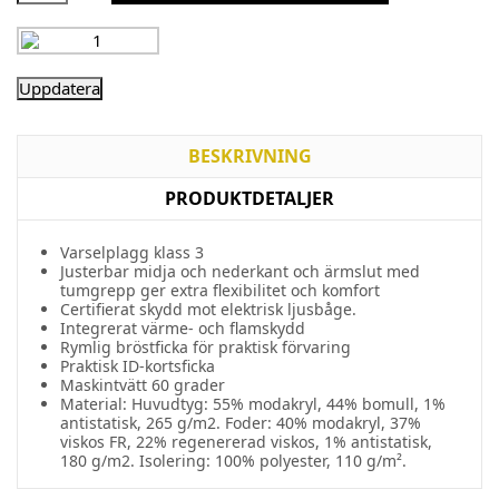
BESKRIVNING
PRODUKTDETALJER
Varselplagg
klass
3
Justerbar midja och nederkant och ärmslut med
tumgrepp ger extra flexibilitet och komfort
Certifierat
skydd
mot
elektrisk
ljusbåge
.
Integrerat
värme
-
och
flamskydd
Rymlig
bröstficka
för
praktisk
förvaring
Praktisk
ID-kortsficka
Maskintvätt 60 grader
Material: Huvudtyg: 55% modakryl, 44% bomull, 1%
antistatisk, 265 g/m2. Foder: 40% modakryl, 37%
viskos FR, 22% regenererad viskos, 1% antistatisk,
180 g/m2. Isolering: 100% polyester, 110 g/m².