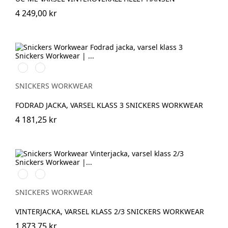
4 249,00 kr
High
High
vis
vis
yellow\Black
orange\Black
SNICKERS WORKWEAR
FODRAD JACKA, VARSEL KLASS 3 SNICKERS WORKWEAR
4 181,25 kr
High
High
vis
vis
yellow\Black
orange\Black
SNICKERS WORKWEAR
VINTERJACKA, VARSEL KLASS 2/3 SNICKERS WORKWEAR
1 873,75 kr