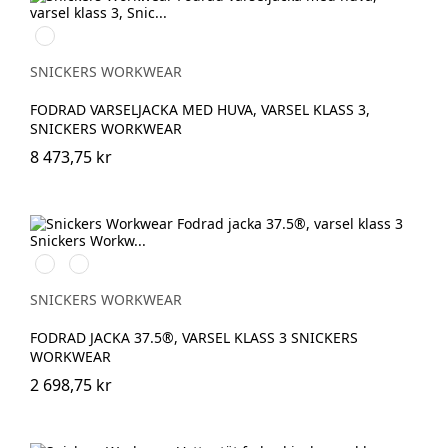
High
Visibility
Orange\Navy
SNICKERS WORKWEAR
FODRAD VARSELJACKA MED HUVA, VARSEL KLASS 3,
SNICKERS WORKWEAR
8 473,75 kr
High
High
vis
vis
yellow\Black
orange\Black
SNICKERS WORKWEAR
FODRAD JACKA 37.5®, VARSEL KLASS 3 SNICKERS
WORKWEAR
2 698,75 kr