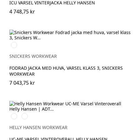
ICU VARSEL VINTERJACKA HELLY HANSEN
4 748,75 kr
High
vis
yellow/Navy
SNICKERS WORKWEAR
FODRAD JACKA MED HUVA, VARSEL KLASS 3, SNICKERS
WORKWEAR
7 043,75 kr
269
369
HIGH
HIGH
VIS
VIS
HELLY HANSEN WORKWEAR
ORANGE/EBONY
YELLOW/EBONY
UC-ME VARSEL VINTEROVERALL HELLY HANSEN