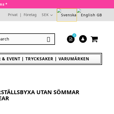
oms *
Privat
|
Företag
SEK
0

 & EVENT
TRYCKSAKER
VARUMÄRKEN
RSTÄLLSBYXA UTAN SÖMMAR
EAR