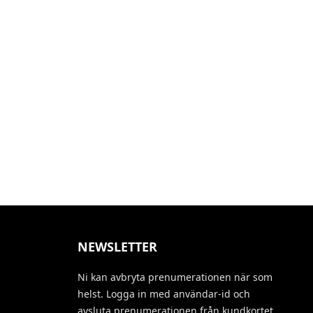
NEWSLETTER
Ni kan avbryta prenumerationen när som
helst. Logga in med användar-id och
avsluta prenumerationen från kundkortet.