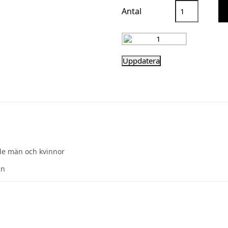
Antal
e män och kvinnor
an