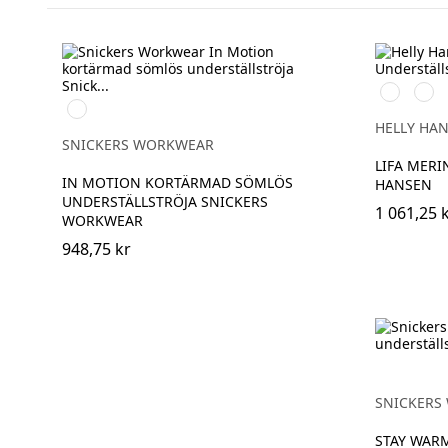
990
590
Svart/Grå
BLACK
NAV
HELLY HA
SNICKERS WORKWEAR
LIFA MERI
IN MOTION KORTÄRMAD SÖMLÖS
HANSEN
UNDERSTÄLLSTRÖJA SNICKERS
1 061,25 
WORKWEAR
948,75 kr
SNICKERS
STAY WARM