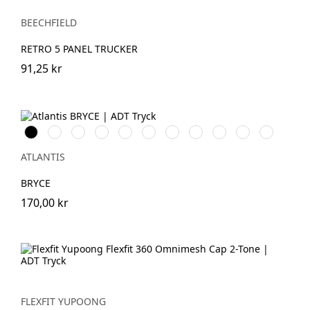
BEECHFIELD
RETRO 5 PANEL TRUCKER
91,25 kr
Black\Black
Khaki\Black
White\White
Navy\Navy
Navy\White
Black\White
Olive\Black
Red\Red
Royal\Black
Dark
Black\Dark
Grey\Black
Grey
ATLANTIS
BRYCE
170,00 kr
FLEXFIT YUPOONG