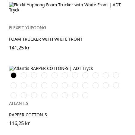
FLEXFIT YUPOONG
FOAM TRUCKER WITH WHITE FRONT
141,25 kr
Black\Black
White\Black
Khaki\Black
White\White
Navy\Navy
Grey\Black
Navy\White
Black\White
Navy\Dark
Mustard\Black
Olive\Blac
Grey
Red\Red
Dark
Khaki\White
Dark
Black\Dark
Purple\White
Brown\Stone
Burgundy\Burgundy
Burgundy\Stone
Dark
Dark
Grey\White
Grey\Black
Grey
Grey\Red
Grey\Royal
Khaki\Stone
Grey\Dark
Khaki\Burgundy
Royal\Royal
White\Red\Royal
White\Royal
White\Red
White/Navy
Grey\Black
ATLANTIS
RAPPER COTTON-S
116,25 kr