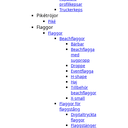
profilkepsar
Truckerkeps
Pikétröjor
Piké
Flaggor
Flaggor
Beachflaggor
Bärbar
Beachflagga
med
sugpropp
Droppe
Eventflagga
H-shape
Haj
Tillbehör
beachflaggor
X-small
Flaggor för
flaggstång
Digitaltryckta
flaggor
Flaggstänger