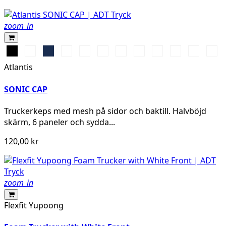
zoom_in
Black
White
Navy
Grey
Cardinal\Black
Royal
Grey
Mustard\Black
Navy\Grey
Bottle
Black\Gre
Olive
Melange\Black
Mel.\Cardinal\Beige
Mel\White
Green\Grey
Mel\Whit
Atlantis
Mel.\Beige
SONIC CAP
Truckerkeps med mesh på sidor och baktill. Halvböjd
skärm, 6 paneler och sydda...
120,00 kr
zoom_in
Flexfit Yupoong