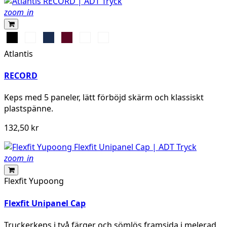
zoom_in
Black
Red
Navy
Burgundy
Royal
Olive
Atlantis
RECORD
Keps med 5 paneler, lätt förböjd skärm och klassiskt
plastspänne.
132,50 kr
zoom_in
Flexfit Yupoong
Flexfit Unipanel Cap
Truckerkeps i två färger och sömlös framsida i melerad