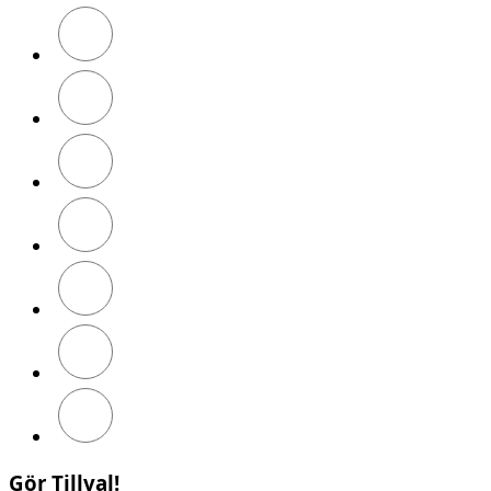
Navy\White
Black\White
Olive\Black
Red\Red
Royal\Black
Dark
Grey\Black
Black\Dark
Grey
Gör Tillval!