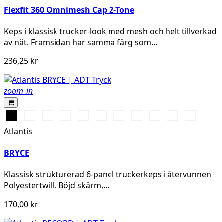
Flexfit 360 Omnimesh Cap 2-Tone
Keps i klassisk trucker-look med mesh och helt tillverkad
av nät. Framsidan har samma färg som...
236,25 kr
zoom_in
Black\Black
Khaki\Black
White\White
Navy\Navy
Navy\White
Black\White
Olive\Black
Red\Red
Royal\Black
Dark
Black\Dar
Grey\Black
Grey
Atlantis
BRYCE
Klassisk strukturerad 6-panel truckerkeps i återvunnen
Polyestertwill. Böjd skärm,...
170,00 kr