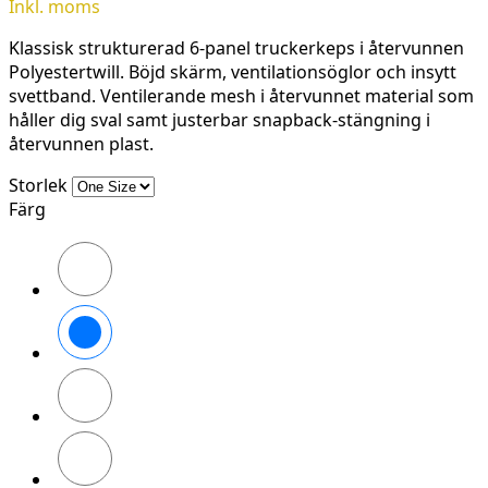
Inkl. moms
Klassisk strukturerad 6-panel truckerkeps i återvunnen
Polyestertwill. Böjd skärm, ventilationsöglor och insytt
svettband. Ventilerande mesh i återvunnet material som
håller dig sval samt justerbar snapback-stängning i
återvunnen plast.
Storlek
Färg
Black\Black
Khaki\Black
White\White
Navy\Navy