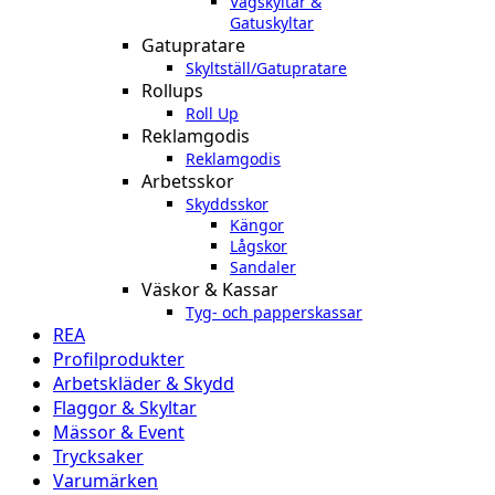
Vägskyltar &
Gatuskyltar
Gatupratare
Skyltställ/Gatupratare
Rollups
Roll Up
Reklamgodis
Reklamgodis
Arbetsskor
Skyddsskor
Kängor
Lågskor
Sandaler
Väskor & Kassar
Tyg- och papperskassar
REA
Profilprodukter
Arbetskläder & Skydd
Flaggor & Skyltar
Mässor & Event
Trycksaker
Varumärken