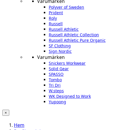
Varumärken
Polyver of Sweden
Prident
Roly
Russell
Russell Athletic
Russell Athletic Collection
Russell Athletic Pure Organic
SF Clothing
Sign Nordic
Varumärken
Snickers Workwear
Solid Gear
SPASSO
Tombo
Tri Dri
W.steps
WK Designed to Work
Yupoong
×
Hem