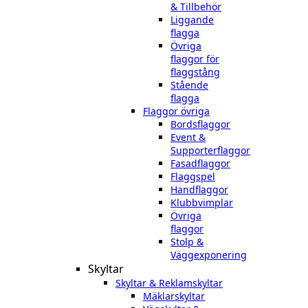
& Tillbehör
Liggande
flagga
Övriga
flaggor för
flaggstång
Stående
flagga
Flaggor övriga
Bordsflaggor
Event &
Supporterflaggor
Fasadflaggor
Flaggspel
Handflaggor
Klubbvimplar
Övriga
flaggor
Stolp &
Väggexponering
Skyltar
Skyltar & Reklamskyltar
Mäklarskyltar