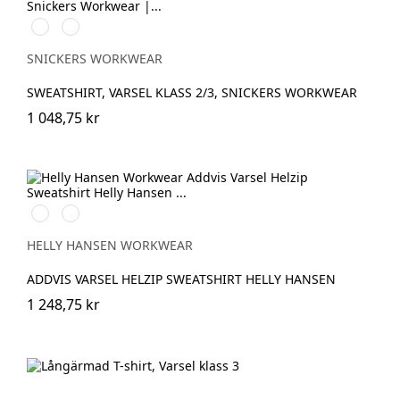
High
High
vis
vis
orange
yellow
SNICKERS WORKWEAR
SWEATSHIRT, VARSEL KLASS 2/3, SNICKERS WORKWEAR
1 048,75 kr
360
260
YELLOW
ORANGE
HELLY HANSEN WORKWEAR
ADDVIS VARSEL HELZIP SWEATSHIRT HELLY HANSEN
1 248,75 kr