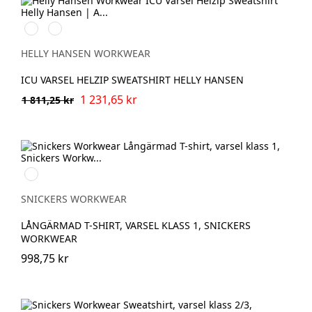
369
269
YELLOW/EBONY
ORANGE/EBONY
HELLY HANSEN WORKWEAR
ICU VARSEL HELZIP SWEATSHIRT HELLY HANSEN
1 231,65 kr
1 811,25 kr
Svart/High
vis
yellow
SNICKERS WORKWEAR
LÅNGÄRMAD T-SHIRT, VARSEL KLASS 1, SNICKERS
WORKWEAR
998,75 kr