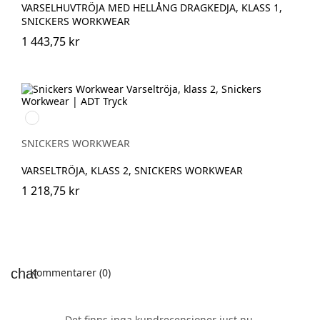
VARSELHUVTRÖJA MED HELLÅNG DRAGKEDJA, KLASS 1,
SNICKERS WORKWEAR
1 443,75 kr
High
vis
yellow\Black
SNICKERS WORKWEAR
VARSELTRÖJA, KLASS 2, SNICKERS WORKWEAR
1 218,75 kr
Kommentarer (0)
Det finns inga kundrecensioner just nu.