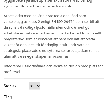
byggarbeten på arbetsplatser extra stora krav på hög
synlighet. Borstad insida ger extra komfort.
Arbetsjacka med hellång dragkedja godkänd som
varselplagg av klass 2 enligt EN ISO 20471 som ser till att
du syns väl i dåliga ljusförhållanden och därmed gör
arbetsdagen säkrare. Jackan är tillverkad av ett funktionellt
polyestertyg som är bekvämt att bära och lätt att tvätta,
vilket gör den idealisk för dagligt bruk. Tack vare de
strategiskt placerade smutsytorna ser arbetsjackan ren ut
utan att varselegenskaperna försämras.
Integrerad ID-korthållare och avskalad design med plats för
profiltryck.
Storlek
Färg