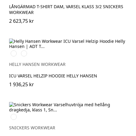
LÅNGÄRMAD T-SHIRT DAM, VARSEL KLASS 3/2 SNICKERS
WORKWEAR
2 623,75 kr
369
269
YELLOW/EBONY
ORANGE/EBONY
HELLY HANSEN WORKWEAR
ICU VARSEL HELZIP HOODIE HELLY HANSEN
1 936,25 kr
Svart/High
vis
yellow
SNICKERS WORKWEAR