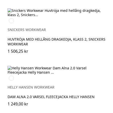
Svart/High
vis
yellow
SNICKERS WORKWEAR
HUVTRÖJA MED HELLÅNG DRAGKEDJA, KLASS 2, SNICKERS
WORKWEAR
1 506,25 kr
360
YELLOW
HELLY HANSEN WORKWEAR
DAM ALNA 2.0 VARSEL FLEECEJACKA HELLY HANSEN
1 249,00 kr