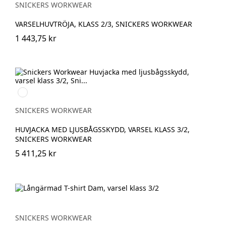
orange
yellow
SNICKERS WORKWEAR
VARSELHUVTRÖJA, KLASS 2/3, SNICKERS WORKWEAR
1 443,75 kr
High
vis
yellow/Navy
SNICKERS WORKWEAR
HUVJACKA MED LJUSBÅGSSKYDD, VARSEL KLASS 3/2,
SNICKERS WORKWEAR
5 411,25 kr
SNICKERS WORKWEAR