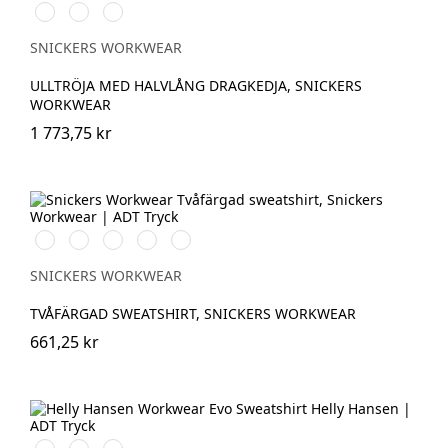
Anthracite
Grå
Marinblå
Melange
melerad
SNICKERS WORKWEAR
ULLTRÖJA MED HALVLÅNG DRAGKEDJA, SNICKERS
WORKWEAR
1 773,75 kr
Vit/Svart
Stålgrå/Svart
Svart/Stålgrå
Chiliröd/Svart
Marinblå/Svart
SNICKERS WORKWEAR
TVÅFÄRGAD SWEATSHIRT, SNICKERS WORKWEAR
661,25 kr
591
991
932