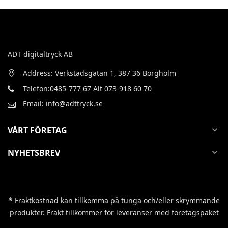
ADT digitaltryck AB
Address: Verkstadsgatan 1, 387 36 Borgholm
Telefon:0485-777 67 Alt 073-918 60 70
Email: info@adttryck.se
VÅRT FÖRETAG
expand_more
NYHETSBREV
expand_more
* Fraktkostnad kan tillkomma på tunga och/eller skrymmande
produkter. Frakt tillkommer för leveranser med företagspaket