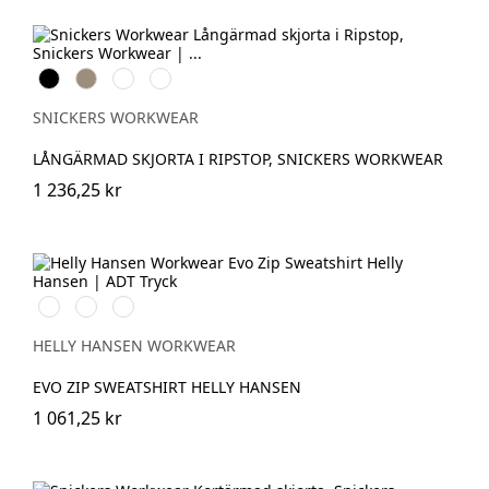
Svart
Khaki
Marinblå
Khakigrön
SNICKERS WORKWEAR
LÅNGÄRMAD SKJORTA I RIPSTOP, SNICKERS WORKWEAR
1 236,25 kr
591
991
932
NAVY
BLACK
GREY
MELANGE
HELLY HANSEN WORKWEAR
EVO ZIP SWEATSHIRT HELLY HANSEN
1 061,25 kr