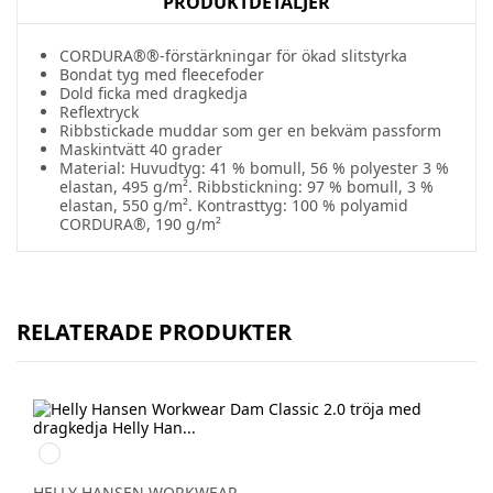
PRODUKTDETALJER
CORDURA®®-förstärkningar för ökad slitstyrka
Bondat tyg med fleecefoder
Dold ficka med dragkedja
Reflextryck
Ribbstickade muddar som ger en bekväm passform
Maskintvätt 40 grader
Material: Huvudtyg: 41 % bomull, 56 % polyester 3 %
elastan, 495 g/m². Ribbstickning: 97 % bomull, 3 %
elastan, 550 g/m². Kontrasttyg: 100 % polyamid
CORDURA®, 190 g/m²
RELATERADE PRODUKTER
990
BLACK
HELLY HANSEN WORKWEAR