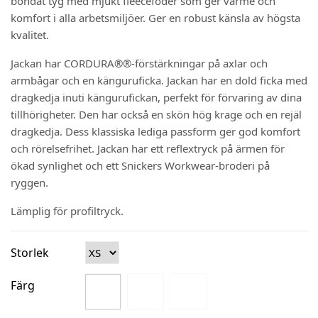
bondat tyg med mjukt fleecefoder som ger värme och
komfort i alla arbetsmiljöer. Ger en robust känsla av högsta
kvalitet.
Jackan har CORDURA®®-förstärkningar på axlar och
armbågar och en känguruficka. Jackan har en dold ficka med
dragkedja inuti kängurufickan, perfekt för förvaring av dina
tillhörigheter. Den har också en skön hög krage och en rejäl
dragkedja. Dess klassiska lediga passform ger god komfort
och rörelsefrihet. Jackan har ett reflextryck på ärmen för
ökad synlighet och ett Snickers Workwear-broderi på
ryggen.
Lämplig för profiltryck.
Storlek
Färg