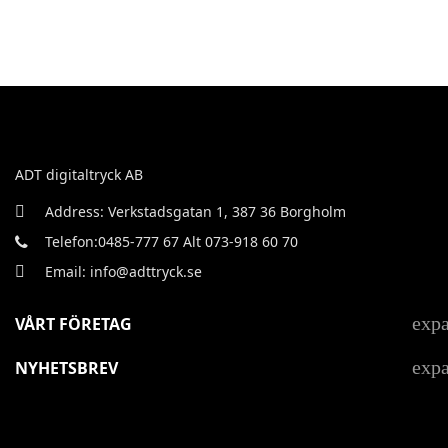
ADT digitaltryck AB
Address: Verkstadsgatan 1, 387 36 Borgholm
Telefon:0485-777 67 Alt 073-918 60 70
Email: info@adttryck.se
exp
VÅRT FÖRETAG
exp
NYHETSBREV