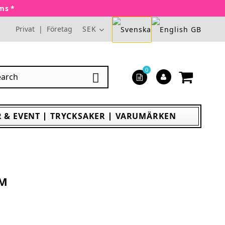
oms *
Privat
|
Företag
SEK
0

 & EVENT
TRYCKSAKER
VARUMÄRKEN
EM