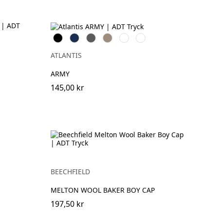
Black
Navy
Dark
Khaki
Olive
Camouflage
Grey
ATLANTIS
ARMY
145,00 kr
BEECHFIELD
MELTON WOOL BAKER BOY CAP
197,50 kr