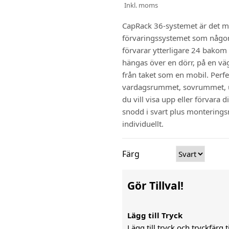
Inkl. moms
CapRack 36-systemet är det me
förvaringssystemet som någons
förvarar ytterligare 24 bakom
hängas över en dörr, på en vä
från taket som en mobil. Perf
vardagsrummet, sovrummet, u
du vill visa upp eller förvara 
snodd i svart plus monterings
individuellt.
Färg
Gör Tillval!
Lägg till Tryck
Lägg till tryck och tryckfärg 