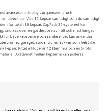
st avancerade display-, organisering- och
in utvecklats. Visa 12 kepsar samtidigt som du samtidigt
 dem för totalt 36 kepsar. CapRack 36-systemet kan
gg, snurras över en garderobsstav - till och med hängas
ekt för både kepsbärare och samlare, det kan användas i
terummet, garaget, studentrummet - var som helst där
dina kepsar. Kittet inkluderar 12 klämmor och en 5-fots
material. Avståndet mellan kepsarna kan justeras
till dina produkter. Välj om du vill ha en färg eller om du