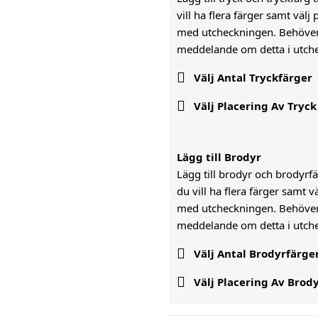
vill ha flera färger samt väl
med utcheckningen. Behöver n
meddelande om detta i utch

Välj Antal Tryckfärger

Välj Placering Av Tryck
Lägg till Brodyr
Lägg till brodyr och brodyrfär
du vill ha flera färger samt 
med utcheckningen. Behöver n
meddelande om detta i utc

Välj Antal Brodyrfärge

Välj Placering Av Brod