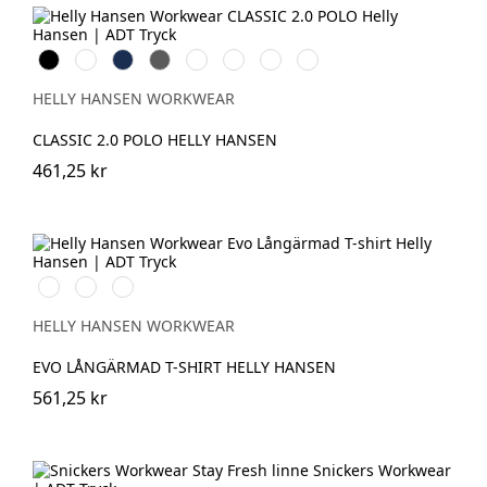
Black
White
Navy
Dark
Grey
Grey
Stone
Alert
Grey
Melange
Fog
Blue
Red
HELLY HANSEN WORKWEAR
CLASSIC 2.0 POLO HELLY HANSEN
461,25 kr
591
991
932
NAVY
BLACK
GREY
MELANGE
HELLY HANSEN WORKWEAR
EVO LÅNGÄRMAD T-SHIRT HELLY HANSEN
561,25 kr