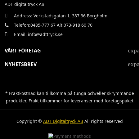
ADT digitaltryck AB
Address: Verkstadsgatan 1, 387 36 Borgholm
Telefon:0485-777 67 Alt 073-918 60 70
Email: info@adttryck.se
exp
VÅRT FÖRETAG
exp
NYHETSBREV
* Fraktkostnad kan tillkomma på tunga och/eller skrymmande
produkter. Frakt tillkommer för leveranser med företagspaket
Copyright ©
ADT Digitaltryck AB
All rights reserved