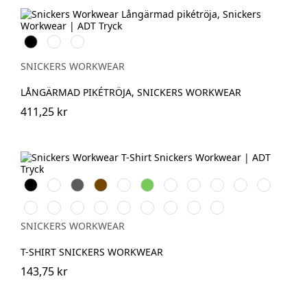
Svart
Stålgrå
Marinblå
SNICKERS WORKWEAR
LÅNGÄRMAD PIKÉTRÖJA, SNICKERS WORKWEAR
411,25 kr
Svart
Vit
Grå
Brun
Warm
Lime
Skogsgrön
Stålgrå
Grå
Marinblå
Khakigrön
Orange
melerad
Ljusbrun
Stenblå
Chiliröd
Havsblå
Äppelgrön
Djupblå
Isgrå
Äkta
Askgrå
blå
melerad
SNICKERS WORKWEAR
T-SHIRT SNICKERS WORKWEAR
143,75 kr