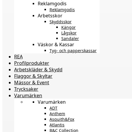
Reklamgodis
Reklamgodis
Arbetsskor
Skyddsskor
Kängor
Lågskor
Sandaler
Väskor & Kassar
Tyg- och papperskassar
REA
Profilprodukter
Arbetskläder & Skydd
Flaggor & Skyltar
Mässor & Event
Trycksaker
Varumärken
Varumärken
ADT
Anthem
Asquith&Fox
Atlantis
B&C Collection