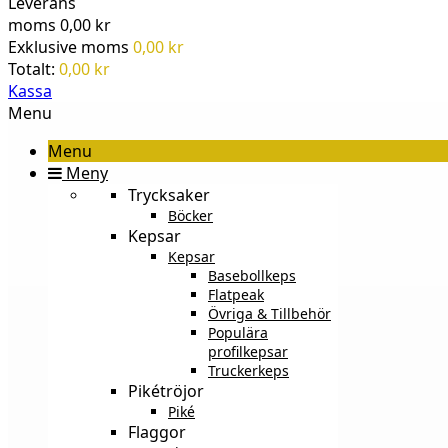
Leverans
moms
0,00 kr
Exklusive moms
0,00 kr
Totalt:
0,00 kr
Kassa
Menu
Menu
Meny
Trycksaker
Böcker
Kepsar
Kepsar
Basebollkeps
Flatpeak
Övriga & Tillbehör
Populära
profilkepsar
Truckerkeps
Pikétröjor
Piké
Flaggor