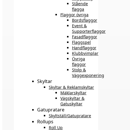
Stående
flagga
Flaggor övriga
Bordsflaggor
Event &
Supporterflaggor
Fasadflaggor
Flaggspel
Handflaggor
Klubbvimplar
Övriga
flaggor
Stolp &
Väggexponering
Skyltar
Skyltar & Reklamskyltar
Mäklarskyltar
Vägskyltar &
Gatuskyltar
Gatupratare
Skyltställ/Gatupratare
Rollups
Roll Up