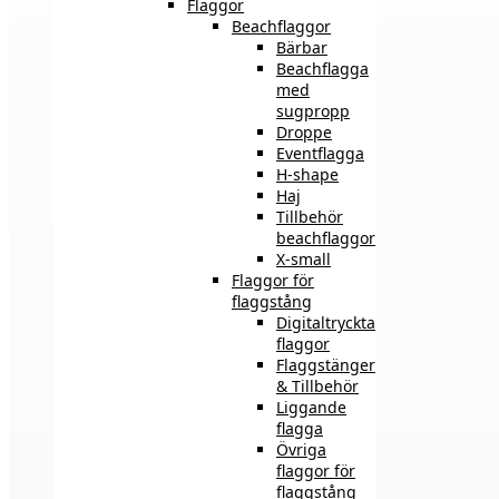
Flaggor
Beachflaggor
Bärbar
Beachflagga
med
sugpropp
Droppe
Eventflagga
H-shape
Haj
Tillbehör
beachflaggor
X-small
Flaggor för
flaggstång
Digitaltryckta
flaggor
Flaggstänger
& Tillbehör
Liggande
flagga
Övriga
flaggor för
flaggstång