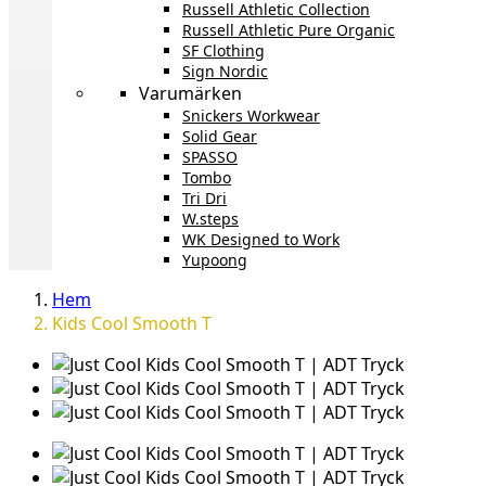
Russell Athletic Collection
Russell Athletic Pure Organic
SF Clothing
Sign Nordic
Varumärken
Snickers Workwear
Solid Gear
SPASSO
Tombo
Tri Dri
W.steps
WK Designed to Work
Yupoong
Hem
Kids Cool Smooth T