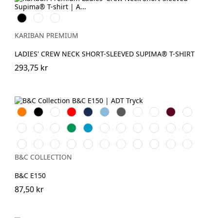
Svart
Vit
Deep
Navy
KARIBAN PREMIUM
LADIES' CREW NECK SHORT-SLEEVED SUPIMA® T-SHIRT
293,75 kr
Orange
Black
White
Röd
Navy
Sky
Dark
Royal
Sand
Burgundy
Bottle
Blue
Grey
Blue
Green
Gold
Natural
Fuchsia
Kelly
Azure
Apricot
Denim
Turquoise
Solar
Millenial
Sport
Green
Blue
Yellow
Khaki
Grey
Urban
Fire
Millenial
Urban
Orchid
Diva
Ash
Pistachio
Real
Bear
Deep
Khaki
Red
Pink
Purple
Green
Blue
Turquoise
Brown
Red
B&C COLLECTION
B&C E150
87,50 kr