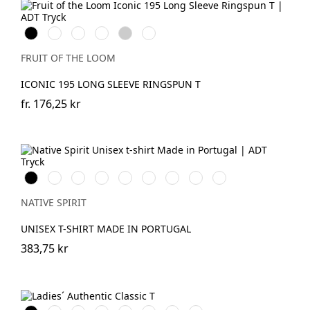
Black
White
Red
Royal
Heather
Deep
Blue
Grey
Navy
FRUIT OF THE LOOM
ICONIC 195 LONG SLEEVE RINGSPUN T
fr.
176,25 kr
Svart
Vit
Navy
Poppy
Celadon
Amethyst
Arctic
Sun
Pomelo
Blue
Red
Green
Blue
Blue
Yellow
NATIVE SPIRIT
UNISEX T-SHIRT MADE IN PORTUGAL
383,75 kr