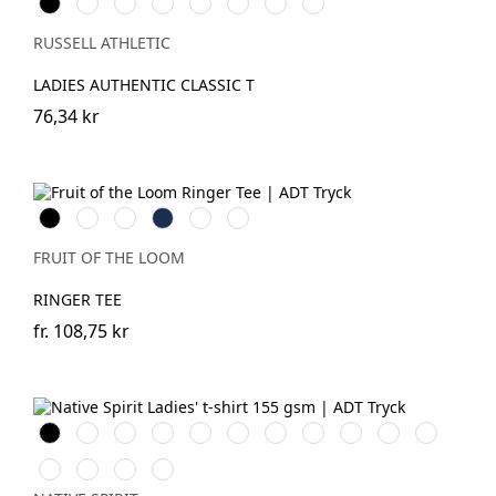
Black
White
French
Bright
Classic
Natural
Convoy
Light
Navy
Royal
Red
Grey
Oxford
(Solid)
(Heather)
RUSSELL ATHLETIC
LADIES AUTHENTIC CLASSIC T
76,34 kr
Black
White
Red
Navy
Royal
Sunflower
Blue
FRUIT OF THE LOOM
RINGER TEE
fr.
108,75 kr
Svart
Vit
Dark
Ivory
Organic
Raw
Sea
Wet
Navy
Jade
Moon
Cherry
Khaki
Natural
Blue
Sand
Blue
Green
Grey
Peacock
Poppy
Petal
Raspberry
Heather
Blue
Red
Rose
Sorbet