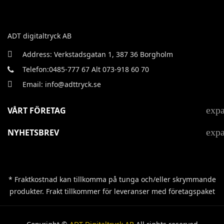
ADT digitaltryck AB
Address: Verkstadsgatan 1, 387 36 Borgholm
Telefon:0485-777 67 Alt 073-918 60 70
Email: info@adttryck.se
exp
VÅRT FÖRETAG
exp
NYHETSBREV
* Fraktkostnad kan tillkomma på tunga och/eller skrymmande
produkter. Frakt tillkommer för leveranser med företagspaket