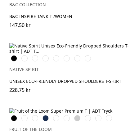
B&C COLLECTION
B&C INSPIRE TANK T /WOMEN
147,50 kr
Svart
Vit
Ivory
Organic
Peacock
Wet
Navy
Antique
Khaki
Green
Sand
Blue
Rose
NATIVE SPIRIT
UNISEX ECO-FRIENDLY DROPPED SHOULDERS T-SHIRT
228,75 kr
Black
White
Red
Navy
Royal
Bottle
Heather
Deep
Classic
Light
Blue
Green
Grey
Navy
Olive
Graphite
(Solid)
FRUIT OF THE LOOM