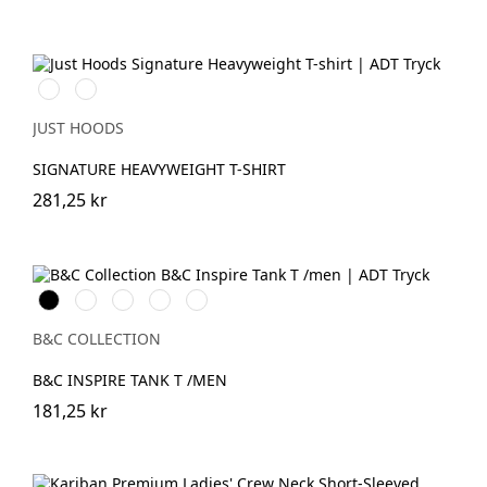
White
Deep
Black
JUST HOODS
SIGNATURE HEAVYWEIGHT T-SHIRT
281,25 kr
Svart
White
Cobalt
Sport
Fire
Blue
Grey
Red
B&C COLLECTION
B&C INSPIRE TANK T /MEN
181,25 kr