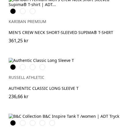
Svart
Vit
Deep
Navy
KARIBAN PREMIUM
MEN'S CREW NECK SHORT-SLEEVED SUPIMA® T-SHIRT
361,25 kr
Black
White
French
Convoy
Navy
Grey
(Solid)
RUSSELL ATHLETIC
AUTHENTIC CLASSIC LONG SLEEVE T
236,66 kr
Black
White
Cobalt
Sport
Fire
Blue
Grey
Red