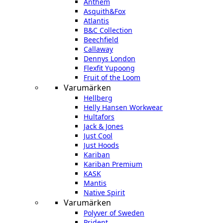
Anthem
Asquith&Fox
Atlantis
B&C Collection
Beechfield
Callaway
Dennys London
Flexfit Yupoong
Fruit of the Loom
Varumärken
Hellberg
Helly Hansen Workwear
Hultafors
Jack & Jones
Just Cool
Just Hoods
Kariban
Kariban Premium
KASK
Mantis
Native Spirit
Varumärken
Polyver of Sweden
Prident