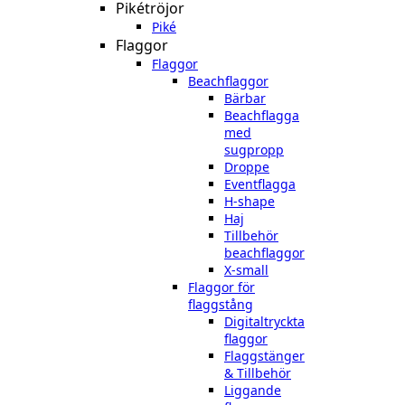
Pikétröjor
Piké
Flaggor
Flaggor
Beachflaggor
Bärbar
Beachflagga
med
sugpropp
Droppe
Eventflagga
H-shape
Haj
Tillbehör
beachflaggor
X-small
Flaggor för
flaggstång
Digitaltryckta
flaggor
Flaggstänger
& Tillbehör
Liggande