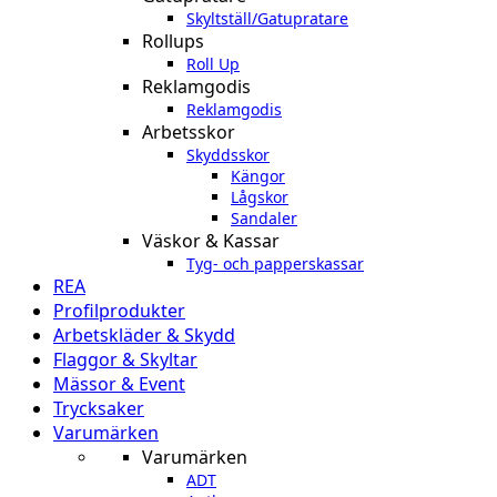
Skyltställ/Gatupratare
Rollups
Roll Up
Reklamgodis
Reklamgodis
Arbetsskor
Skyddsskor
Kängor
Lågskor
Sandaler
Väskor & Kassar
Tyg- och papperskassar
REA
Profilprodukter
Arbetskläder & Skydd
Flaggor & Skyltar
Mässor & Event
Trycksaker
Varumärken
Varumärken
ADT