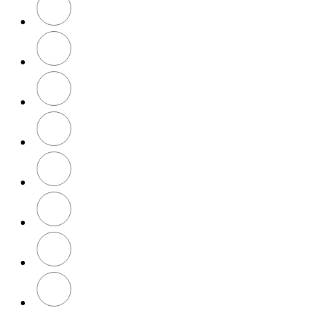
Rosette
Dark
Lead
Flour
Yellow
Flour
Orange
Fern
Green
Flour
Coral
Flour
Green