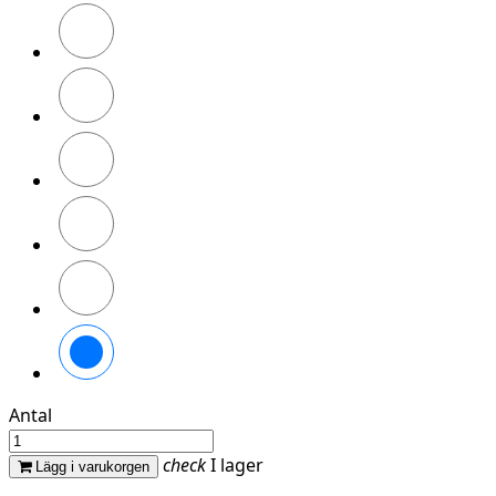
Flour
Pink
Green
Mint
Moonlight
Blue
Army
Green
Flour
Pink
Lady
Dark
Sand
Antal
check
I lager
Lägg i varukorgen