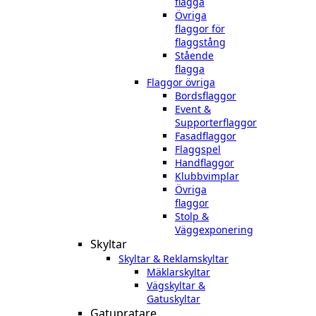
flagga
Övriga
flaggor för
flaggstång
Stående
flagga
Flaggor övriga
Bordsflaggor
Event &
Supporterflaggor
Fasadflaggor
Flaggspel
Handflaggor
Klubbvimplar
Övriga
flaggor
Stolp &
Väggexponering
Skyltar
Skyltar & Reklamskyltar
Mäklarskyltar
Vägskyltar &
Gatuskyltar
Gatupratare