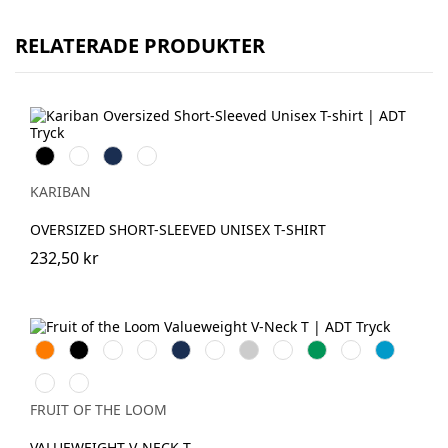
RELATERADE PRODUKTER
Svart
Vit
Navy
Oxford
Grey
KARIBAN
OVERSIZED SHORT-SLEEVED UNISEX T-SHIRT
232,50 kr
Orange
Black
White
Red
Navy
Royal
Heather
Sunflower
Kelly
Deep
Azure
Blue
Grey
Green
Navy
Blue
Light
Dark
Graphite
Grey
FRUIT OF THE LOOM
(Solid)
Heather
VALUEWEIGHT V-NECK T