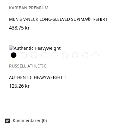
Navy
KARIBAN PREMIUM
MEN'S V-NECK LONG-SLEEVED SUPIMA® T-SHIRT
438,75 kr
Black
White
French
Bright
Classic
Tan
Convoy
Sport
Petrol
Navy
Royal
Red
Grey
Heather
Blue
(Solid)
RUSSELL ATHLETIC
AUTHENTIC HEAVYWEIGHT T
125,26 kr
Kommentarer (0)