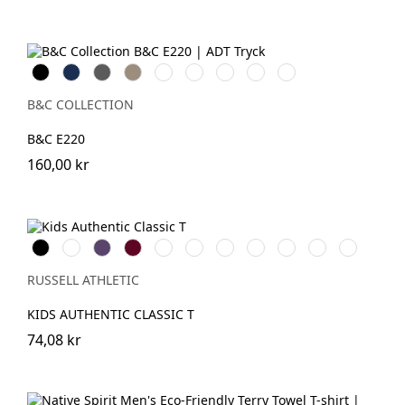
Black
Navy
Dark
Khaki
Mastic
Amalfi
Offwhite
Orchid
Lake
Grey
Teal
Pink
Blue
B&C COLLECTION
B&C E220
160,00 kr
Black
White
Purple
Burgundy
French
Bright
Bottle
Classic
Bright
Yellow
Sky
Navy
Royal
Green
Red
Red
RUSSELL ATHLETIC
KIDS AUTHENTIC CLASSIC T
74,08 kr