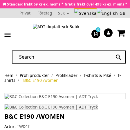
🚚 Standardfrakt 69 kr ex. moms * Gratis frakt över 498 kr ex. moms *
Privat
|
Företag
SEK
0
menu

Hem
Profilprodukter
Profilkläder
T-shirts & Piké
T-
shirts
B&C E190 /women
B&C E190 /WOMEN
Artnr:
TW04T