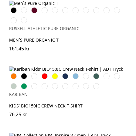
Black
White
Burgundy
French
Bright
Bottle
Classic
Stone
Natural
Convoy
Light
Navy
Royal
Green
Red
Grey
Oxford
Dark
Aqua
(Solid)
(Heather)
Olive
RUSSELL ATHLETIC PURE ORGANIC
MEN`S PURE ORGANIC T
161,45 kr
Orange
Svart
Vit
Röd
Gul
Navy
Sky
Royal
Forest
Ash
Fuchsia
Blue
Blue
Green
grey
Sage
Kelly
Oxford
Light
Pale
Wine
Light
Tropical
Ice
Green
Grey
Royal
Pink
Sand
Blue
Mint
KARIBAN
Blue
KIDS' BIO150IC CREW NECK T-SHIRT
76,25 kr