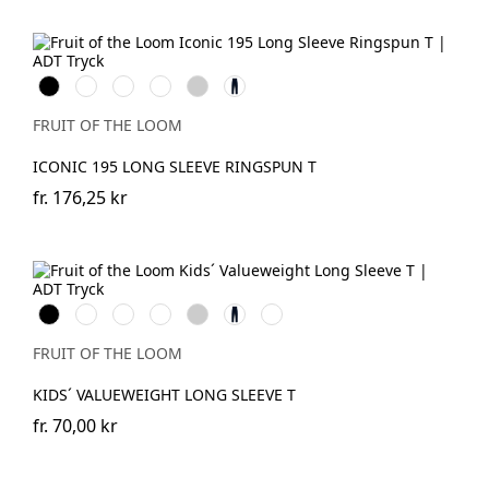
Black
White
Red
Royal
Heather
Deep
Blue
Grey
Navy
FRUIT OF THE LOOM
ICONIC 195 LONG SLEEVE RINGSPUN T
fr.
176,25 kr
Black
White
Red
Royal
Heather
Deep
Dark
Blue
Grey
Navy
Grey
Heather
FRUIT OF THE LOOM
KIDS´ VALUEWEIGHT LONG SLEEVE T
fr.
70,00 kr