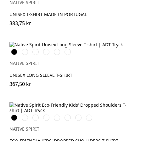
NATIVE SPIRIT
UNISEX T-SHIRT MADE IN PORTUGAL
383,75 kr
Svart
Vit
Dark
Organic
Navy
Dark
Cherry
Khaki
Blue
Camel
NATIVE SPIRIT
UNISEX LONG SLEEVE T-SHIRT
367,50 kr
Svart
Vit
Ivory
Organic
Peacock
Wet
Navy
Antique
Khaki
Green
Sand
Blue
Rose
NATIVE SPIRIT
ECO-FRIENDLY KIDS' DROPPED SHOULDERS T-SHIRT