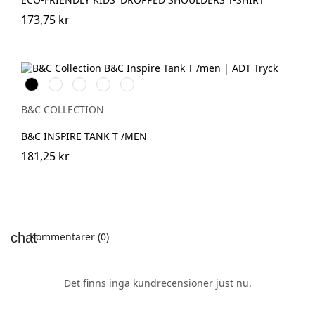
173,75 kr
Svart
White
Cobalt
Sport
Fire
Blue
Grey
Red
B&C COLLECTION
B&C INSPIRE TANK T /MEN
181,25 kr
Kommentarer (0)
Det finns inga kundrecensioner just nu.