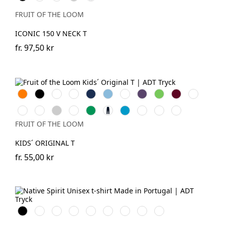
Blue
Grey
Navy
FRUIT OF THE LOOM
ICONIC 150 V NECK T
fr.
97,50 kr
Orange
Black
White
Red
Navy
Sky
Royal
Purple
Lime
Burgundy
Bottle
Blue
Blue
Green
Fuchsia
Yellow
Heather
Sunflower
Kelly
Deep
Azure
Classic
Brick
Light
Grey
Green
Navy
Blue
Olive
Red
Graphite
FRUIT OF THE LOOM
(Solid)
KIDS´ ORIGINAL T
fr.
55,00 kr
Svart
Vit
Navy
Poppy
Celadon
Amethyst
Arctic
Sun
Pomelo
Blue
Red
Green
Blue
Blue
Yellow