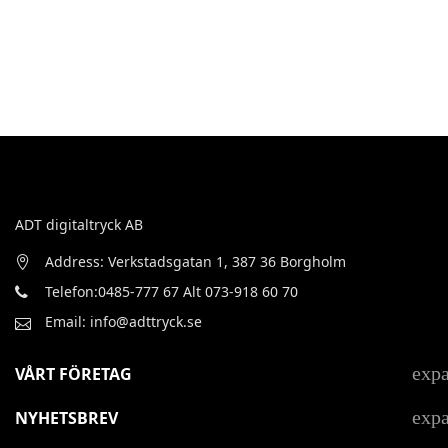
ADT digitaltryck AB
Address: Verkstadsgatan 1, 387 36 Borgholm
Telefon:0485-777 67 Alt 073-918 60 70
Email: info@adttryck.se
exp
VÅRT FÖRETAG
exp
NYHETSBREV