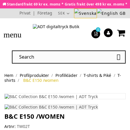
🚚 Standardfrakt 69 kr ex. moms * Gratis frakt över 498 kr ex. moms *
Privat
|
Företag
SEK
0
menu

Hem
Profilprodukter
Profilkläder
T-shirts & Piké
T-
shirts
B&C E150 /women
B&C E150 /WOMEN
Artnr:
TW02T