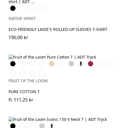
Svart
Vit
Ivory
Petal
Rose
NATIVE SPIRIT
ECO-FRIENDLY LADIE'S ROLLED-UP SLEEVES T-SHIRT
190,00 kr
Black
White
Red
Royal
Desert
Natural
Sage
Deep
Cranberry
Mineral
Classic
Blue
Sand
Navy
Blue
Olive
Light
Mountain
Ocean
Dark
Graphite
Blue
Teal
Plum
FRUIT OF THE LOOM
(Solid)
PURE COTTON T
fr.
111,25 kr
Black
White
Royal
Heather
Deep